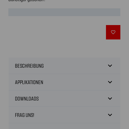
favorite_outline
expand_more
BESCHREIBUNG
expand_more
APPLIKATIONEN
expand_more
DOWNLOADS
expand_more
FRAG UNS!