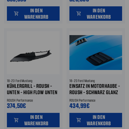
IN DEN
IN DEN
shopping_cart
shopping_cart
WARENKORB
WARENKORB
18-23 Ford Mustang
18-23 Ford Mustang
KÜHLERGRILL - ROUSH -
EINSATZ IN MOTORHAUBE -
UNTEN - HIGH FLOW UNTEN
ROUSH - SCHWARZ GLANZ
ROUSH Performance
ROUSH Performance
374,50€
434,99€
IN DEN
IN DEN
shopping_cart
shopping_cart
WARENKORB
WARENKORB