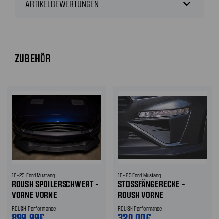
expand_more
ARTIKELBEWERTUNGEN
ZUBEHÖR
18-23 Ford Mustang
18-23 Ford Mustang
ROUSH SPOILERSCHWERT -
STOSSFÄNGERECKE - R
VORNE VORNE
OUSH VORNE
ROUSH Performance
ROUSH Performance
899,99€
320,00€