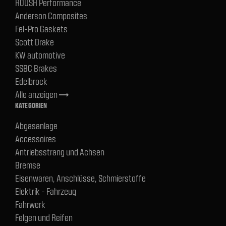
ROUSH Performance
Anderson Composites
Fel-Pro Gaskets
Scott Drake
KW automotive
SSBC Brakes
Edelbrock
Alle anzeigen
trending_flat
KATEGORIEN
Abgasanlage
Accessoires
Antriebsstrang und Achsen
Bremse
Eisenwaren, Anschlüsse, Schmierstoffe
Elektrik - Fahrzeug
Fahrwerk
Felgen und Reifen