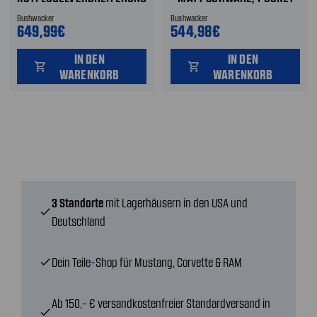
- MATT SCHWARZ, DRT
STYLE VORNE
Bushwacker
Bushwacker
STYLE FENDER FLARES
649,99€
544,98€
VORNE UND HINTEN
IN DEN
IN DEN
shopping_cart
shopping_cart
WARENKORB
WARENKORB
3 Standorte
mit Lagerhäusern in den USA und
check
Deutschland
Dein Teile-Shop für Mustang, Corvette & RAM
check
Ab 150,- € versandkostenfreier Standardversand in
check