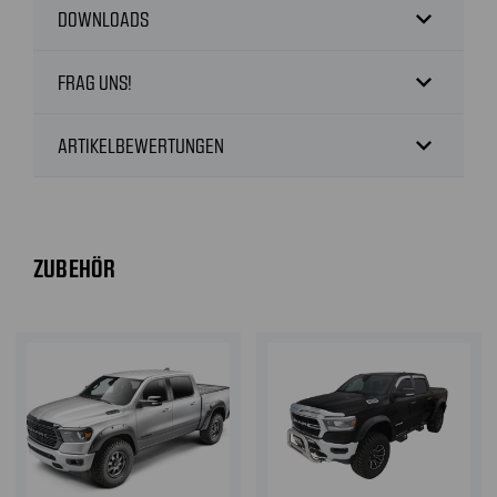
expand_more
DOWNLOADS
expand_more
FRAG UNS!
expand_more
ARTIKELBEWERTUNGEN
ZUBEHÖR