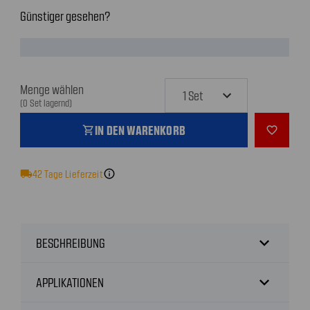
Günstiger gesehen?
Menge wählen
(0 Set lagernd)
IN DEN WARENKORB
shopping_cart
favorite_outline
local_shipping
42
Tage Lieferzeit
info
expand_more
BESCHREIBUNG
expand_more
APPLIKATIONEN