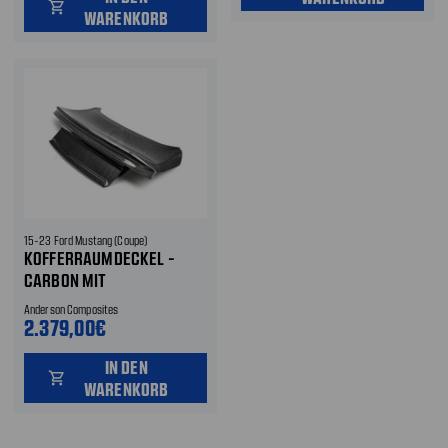
shopping_cart
WARENKORB
15-23 Ford Mustang (Coupe)
KOFFERRAUMDECKEL -
CARBON MIT
INTEGRIERTEM SPOILER
Anderson Composites
2.379,00€
IN DEN
shopping_cart
WARENKORB