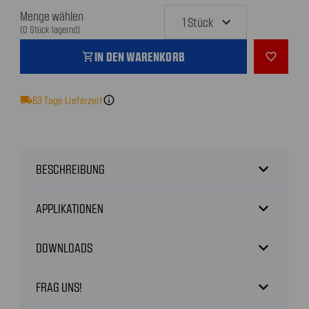
Menge wählen
(0 Stück lagernd)
IN DEN WARENKORB
shopping_cart
favorite_outline
local_shipping
63
Tage Lieferzeit
info
expand_more
BESCHREIBUNG
expand_more
APPLIKATIONEN
expand_more
DOWNLOADS
expand_more
FRAG UNS!