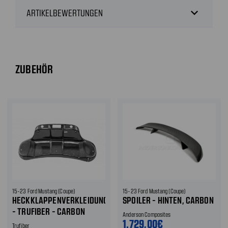
expand_more
ARTIKELBEWERTUNGEN
ZUBEHÖR
15-23 Ford Mustang (Coupe)
15-23 Ford Mustang (Coupe)
HECKKLAPPENVERKLEIDUNG
SPOILER - HINTEN, CARBON
- TRUFIBER - CARBON
Anderson Composites
1.729,00€
Trufiber