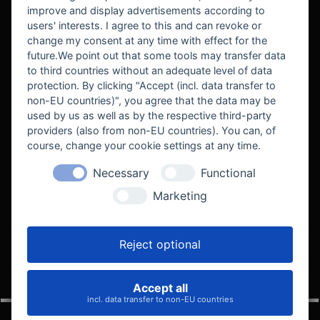
improve and display advertisements according to
users' interests. I agree to this and can revoke or
BEKANNT AUS
change my consent at any time with effect for the
future.We point out that some tools may transfer data
to third countries without an adequate level of data
protection. By clicking "Accept (incl. data transfer to
non-EU countries)", you agree that the data may be
used by us as well as by the respective third-party
providers (also from non-EU countries). You can, of
course, change your cookie settings at any time.
Necessary
Functional
WE SUPPORT
Marketing
Reject optional
Accept all
VELOCITY AUTOMOTIVE
incl. data transfer to non-EU countries