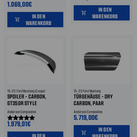
1.069,00€
IN DEN
shopping_cart
IN DEN
WARENKORB
shopping_cart
WARENKORB
15-23 Ford Mustang (Coupe)
15-23 Ford Mustang
SPOILER - CARBON,
TÜRGEHÄUSE - DRY
GT350R STYLE
CARBON, PAAR
Anderson Composites
Anderson Composites
5.719,00€
star
star
star
star
star
1.979,01€
IN DEN
shopping_cart
IN DEN
WARENKORB