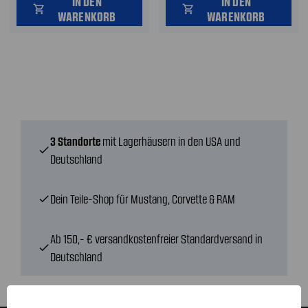
IN DEN
IN DEN
shopping_cart
shopping_cart
WARENKORB
WARENKORB
3 Standorte
mit Lagerhäusern in den USA und
check
Deutschland
Dein Teile-Shop für Mustang, Corvette & RAM
check
Ab 150,- € versandkostenfreier Standardversand in
check
Deutschland