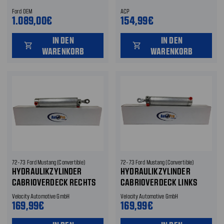
ODER RECHTS
ODER RECHTS
Ford OEM
ACP
1.089,00€
154,99€
IN DEN
IN DEN
shopping_cart
shopping_cart
WARENKORB
WARENKORB
72-73 Ford Mustang (Convertible)
72-73 Ford Mustang (Convertible)
HYDRAULIKZYLINDER
HYDRAULIKZYLINDER
CABRIOVERDECK RECHTS
CABRIOVERDECK LINKS
Velocity Automotive GmbH
Velocity Automotive GmbH
169,99€
169,99€