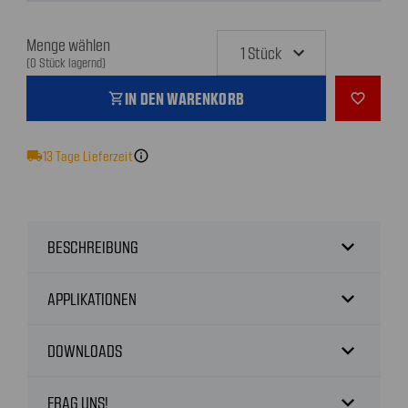
Menge wählen
(0 Stück lagernd)
IN DEN WARENKORB
shopping_cart
favorite_outline
local_shipping
13
Tage Lieferzeit
info
expand_more
BESCHREIBUNG
expand_more
APPLIKATIONEN
expand_more
DOWNLOADS
expand_more
FRAG UNS!