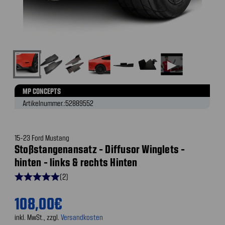
▶
MP CONCEPTS
Artikelnummer.:
52889552
15-23 Ford Mustang
Stoßstangenansatz - Diffusor Winglets -
hinten - links & rechts Hinten
star
star
star
star
star
(2)
108,00€
inkl. MwSt., zzgl.
Versandkosten