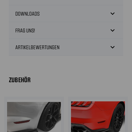
expand_more
DOWNLOADS
expand_more
FRAG UNS!
expand_more
ARTIKELBEWERTUNGEN
ZUBEHÖR