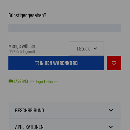
Günstiger gesehen?
Menge wählen
(10 Stück lagernd)
IN DEN WARENKORB
shopping_cart
favorite_outline
local_shipping
1-3
Tage Lieferzeit
expand_more
BESCHREIBUNG
expand_more
APPLIKATIONEN