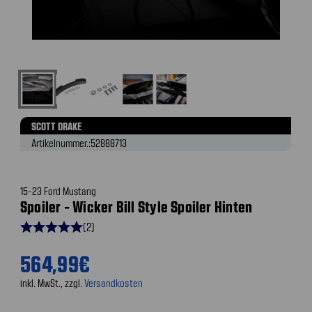
SCOTT DRAKE
Artikelnummer.:
52888713
15-23 Ford Mustang
Spoiler - Wicker Bill Style Spoiler Hinten
star
star
star
star
star
(2)
564,99€
inkl. MwSt., zzgl.
Versandkosten