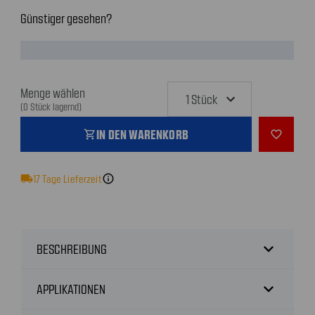
Günstiger gesehen?
Menge wählen
(0 Stück lagernd)
IN DEN WARENKORB
shopping_cart
favorite_outline
local_shipping
17
Tage Lieferzeit
info
expand_more
BESCHREIBUNG
expand_more
APPLIKATIONEN