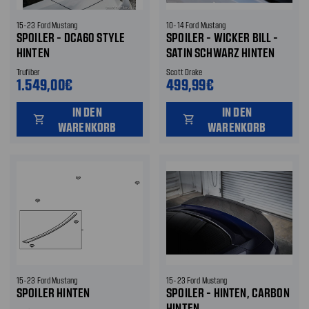
15-23 Ford Mustang
10-14 Ford Mustang
SPOILER - DCA60 STYLE
SPOILER - WICKER BILL -
HINTEN
SATIN SCHWARZ HINTEN
Trufiber
Scott Drake
1.549,00€
499,99€
IN DEN
IN DEN
shopping_cart
shopping_cart
WARENKORB
WARENKORB
15-23 Ford Mustang
15-23 Ford Mustang
SPOILER HINTEN
SPOILER - HINTEN, CARBON
HINTEN