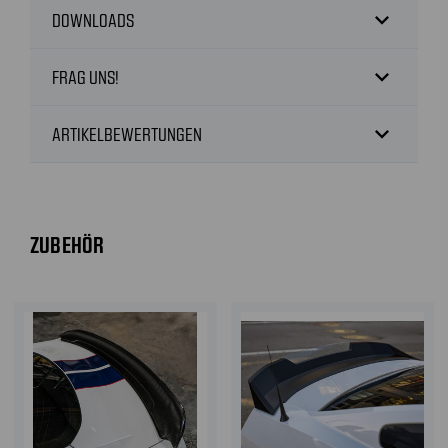
expand_more
DOWNLOADS
expand_more
FRAG UNS!
expand_more
ARTIKELBEWERTUNGEN
ZUBEHÖR