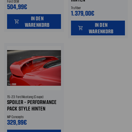
Ford OEM
504,99€
Trufiber
1.379,00€
IN DEN
shopping_cart
WARENKORB
IN DEN
shopping_cart
WARENKORB
15-23 Ford Mustang (Coupe)
SPOILER - PERFORMANCE
PACK STYLE HINTEN
MP Concepts
329,99€