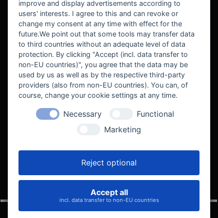
improve and display advertisements according to
users' interests. I agree to this and can revoke or
BEKANNT AUS
change my consent at any time with effect for the
future.We point out that some tools may transfer data
to third countries without an adequate level of data
protection. By clicking "Accept (incl. data transfer to
non-EU countries)", you agree that the data may be
used by us as well as by the respective third-party
providers (also from non-EU countries). You can, of
course, change your cookie settings at any time.
Necessary
Functional
WE SUPPORT
Marketing
Reject optional
Accept all
VELOCITY AUTOMOTIVE
incl. data transfer to non-EU countries