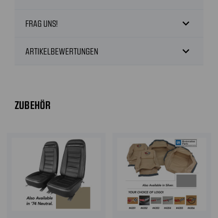
expand_more
FRAG UNS!
expand_more
ARTIKELBEWERTUNGEN
ZUBEHÖR