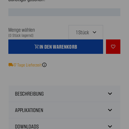
Menge wählen
(0 Stück lagernd)
IN DEN WARENKORB
shopping_cart
favorite_outline
local_shipping
17
Tage Lieferzeit
info
expand_more
BESCHREIBUNG
expand_more
APPLIKATIONEN
expand_more
DOWNLOADS