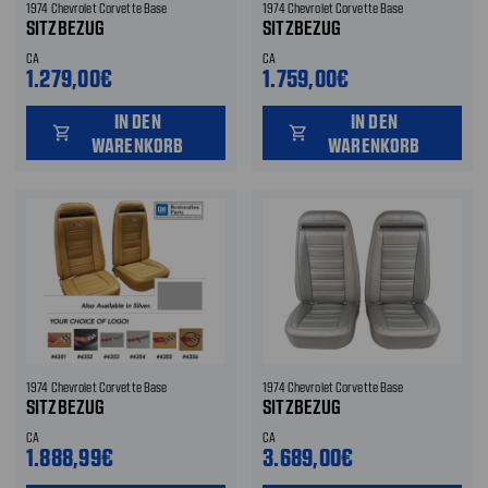
1974 Chevrolet Corvette Base
1974 Chevrolet Corvette Base
SITZBEZUG
SITZBEZUG
CA
CA
1.279,00€
1.759,00€
IN DEN
IN DEN
shopping_cart
shopping_cart
WARENKORB
WARENKORB
1974 Chevrolet Corvette Base
1974 Chevrolet Corvette Base
SITZBEZUG
SITZBEZUG
CA
CA
1.888,99€
3.689,00€