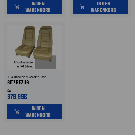
IN DEN
IN DEN
shopping_cart
shopping_cart
WARENKORB
WARENKORB
1974 Chevrolet Corvette Base
SITZBEZUG
CA
879,99€
IN DEN
shopping_cart
WARENKORB