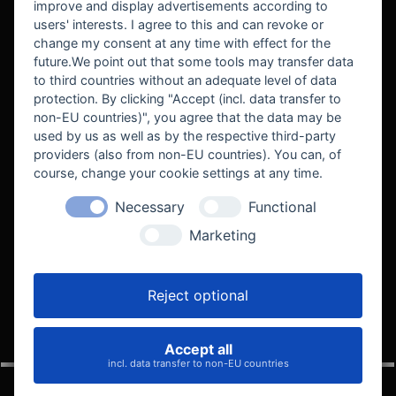
improve and display advertisements according to
users' interests. I agree to this and can revoke or
BEKANNT AUS
change my consent at any time with effect for the
future.We point out that some tools may transfer data
to third countries without an adequate level of data
protection. By clicking "Accept (incl. data transfer to
non-EU countries)", you agree that the data may be
used by us as well as by the respective third-party
providers (also from non-EU countries). You can, of
course, change your cookie settings at any time.
Necessary
Functional
WE SUPPORT
Marketing
Reject optional
Accept all
VELOCITY AUTOMOTIVE
incl. data transfer to non-EU countries