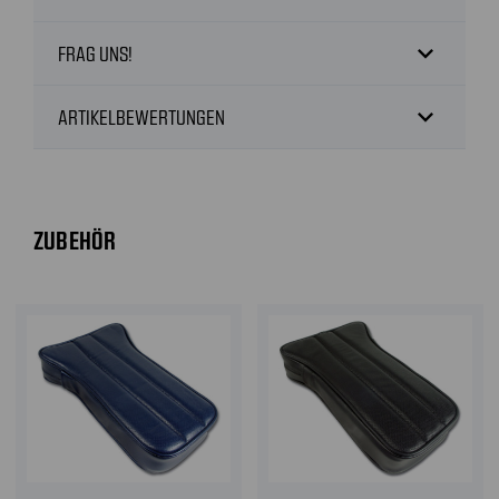
expand_more
FRAG UNS!
expand_more
ARTIKELBEWERTUNGEN
ZUBEHÖR