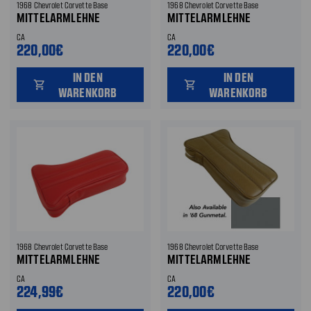
1968 Chevrolet Corvette Base
1968 Chevrolet Corvette Base
MITTELARMLEHNE
MITTELARMLEHNE
CA
CA
220,00€
220,00€
IN DEN
IN DEN
shopping_cart
shopping_cart
WARENKORB
WARENKORB
1968 Chevrolet Corvette Base
1968 Chevrolet Corvette Base
MITTELARMLEHNE
MITTELARMLEHNE
CA
CA
224,99€
220,00€