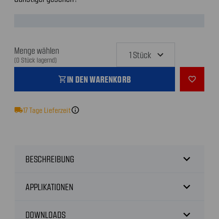
Menge wählen
(0 Stück lagernd)
IN DEN WARENKORB
shopping_cart
favorite_outline
local_shipping
17
Tage Lieferzeit
info
expand_more
BESCHREIBUNG
expand_more
APPLIKATIONEN
expand_more
DOWNLOADS