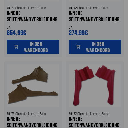
70-72 Chevrolet Corvette Base
70-72 Chevrolet Corvette Base
INNERE
INNERE
SEITENWANDVERKLEIDUNG
SEITENWANDVERKLEIDUNG
CA
CA
854,99€
274,99€
IN DEN
IN DEN
shopping_cart
shopping_cart
WARENKORB
WARENKORB
70-72 Chevrolet Corvette Base
70-72 Chevrolet Corvette Base
INNERE
INNERE
SEITENWANDVERKLEIDUNG
SEITENWANDVERKLEIDUNG