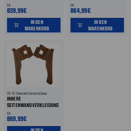
CA
CA
839,99€
864,99€
IN DEN
IN DEN
shopping_cart
shopping_cart
WARENKORB
WARENKORB
70-72 Chevrolet Corvette Base
INNERE
SEITENWANDVERKLEIDUNG
CA
869,99€
IN DEN