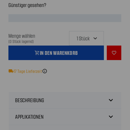
Günstiger gesehen?
Menge wählen
(0 Stück lagernd)
IN DEN WARENKORB
shopping_cart
favorite_outline
local_shipping
17
Tage Lieferzeit
info
expand_more
BESCHREIBUNG
expand_more
APPLIKATIONEN