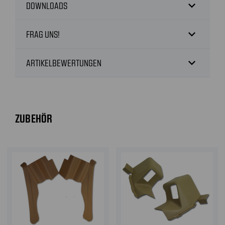
expand_more
DOWNLOADS
expand_more
FRAG UNS!
expand_more
ARTIKELBEWERTUNGEN
ZUBEHÖR