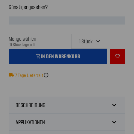
Günstiger gesehen?
Menge wählen
(0 Stück lagernd)
IN DEN WARENKORB
shopping_cart
favorite_outline
local_shipping
17
Tage Lieferzeit
info
expand_more
BESCHREIBUNG
expand_more
APPLIKATIONEN