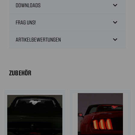
expand_more
DOWNLOADS
expand_more
FRAG UNS!
expand_more
ARTIKELBEWERTUNGEN
ZUBEHÖR