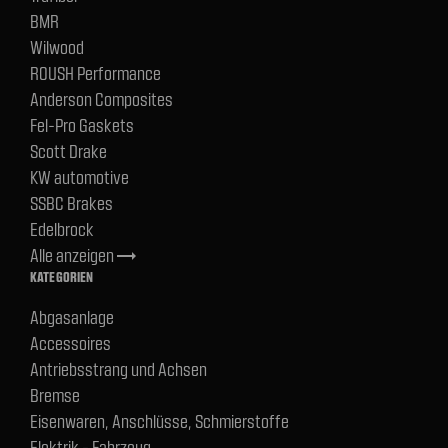
BMR
Wilwood
ROUSH Performance
Anderson Composites
Fel-Pro Gaskets
Scott Drake
KW automotive
SSBC Brakes
Edelbrock
Alle anzeigen
trending_flat
KATEGORIEN
Abgasanlage
Accessoires
Antriebsstrang und Achsen
Bremse
Eisenwaren, Anschlüsse, Schmierstoffe
Elektrik - Fahrzeug