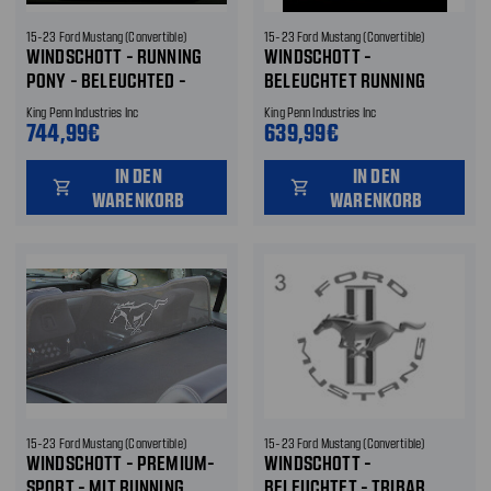
15-23 Ford Mustang (Convertible)
15-23 Ford Mustang (Convertible)
WINDSCHOTT - RUNNING
WINDSCHOTT -
PONY - BELEUCHTED -
BELEUCHTET RUNNING
WEISS
PONY ROT
King Penn Industries Inc
King Penn Industries Inc
744,99€
639,99€
IN DEN
IN DEN
shopping_cart
shopping_cart
WARENKORB
WARENKORB
15-23 Ford Mustang (Convertible)
15-23 Ford Mustang (Convertible)
WINDSCHOTT - PREMIUM-
WINDSCHOTT -
SPORT - MIT RUNNING
BELEUCHTET - TRIBAR