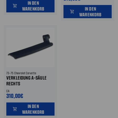
IN DEN
shopping_cart
WARENKORB
IN DEN
shopping_cart
WARENKORB
73-75 Chevrolet Corvette
VERKLEIDUNG A-SÄULE
RECHTS
CA
310,00€
IN DEN
shopping_cart
WARENKORB