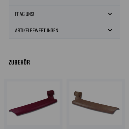
expand_more
FRAG UNS!
expand_more
ARTIKELBEWERTUNGEN
ZUBEHÖR