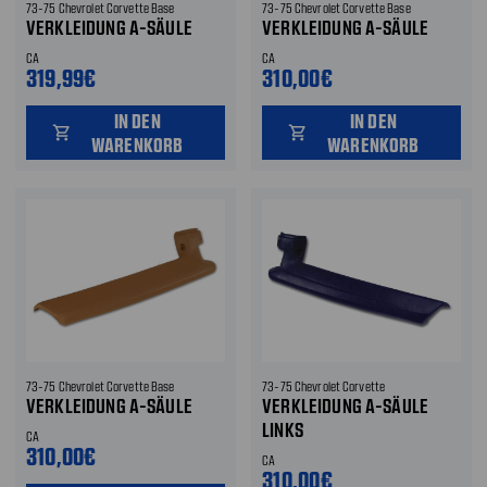
73-75 Chevrolet Corvette Base
73-75 Chevrolet Corvette Base
VERKLEIDUNG A-SÄULE
VERKLEIDUNG A-SÄULE
CA
CA
319,99€
310,00€
IN DEN
IN DEN
shopping_cart
shopping_cart
WARENKORB
WARENKORB
73-75 Chevrolet Corvette Base
73-75 Chevrolet Corvette
VERKLEIDUNG A-SÄULE
VERKLEIDUNG A-SÄULE
LINKS
CA
310,00€
CA
310,00€