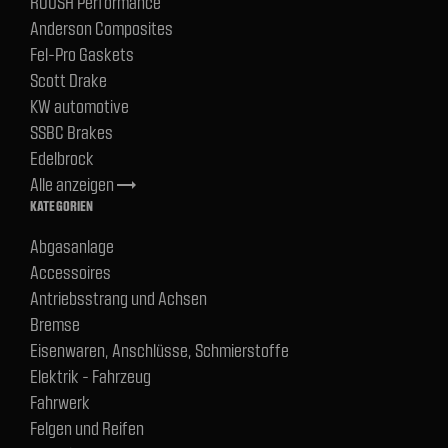
ROUSH Performance
Anderson Composites
Fel-Pro Gaskets
Scott Drake
KW automotive
SSBC Brakes
Edelbrock
Alle anzeigen
trending_flat
KATEGORIEN
Abgasanlage
Accessoires
Antriebsstrang und Achsen
Bremse
Eisenwaren, Anschlüsse, Schmierstoffe
Elektrik - Fahrzeug
Fahrwerk
Felgen und Reifen