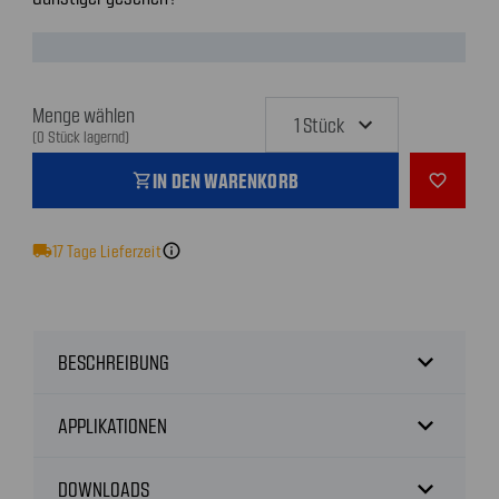
Menge wählen
(0 Stück lagernd)
IN DEN WARENKORB
shopping_cart
favorite_outline
local_shipping
17
Tage Lieferzeit
info
expand_more
BESCHREIBUNG
expand_more
APPLIKATIONEN
expand_more
DOWNLOADS