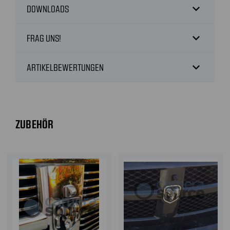
expand_more
DOWNLOADS
expand_more
FRAG UNS!
expand_more
ARTIKELBEWERTUNGEN
ZUBEHÖR