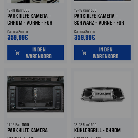
13-18 Ram 1500
13-18 Ram 1500
PARKHILFE KAMERA -
PARKHILFE KAMERA -
CHROM - VORNE - FÜR
SCHWARZ - VORNE - FÜR
ZUBEHÖR DISPLAYS
ZUBEHÖR DISPLAYS
Camera Source
Camera Source
359,99€
359,99€
IN DEN
IN DEN
shopping_cart
shopping_cart
WARENKORB
WARENKORB
11-12 Ram 1500
13-18 Ram 1500
PARKHILFE KAMERA
KÜHLERGRILL - CHROM