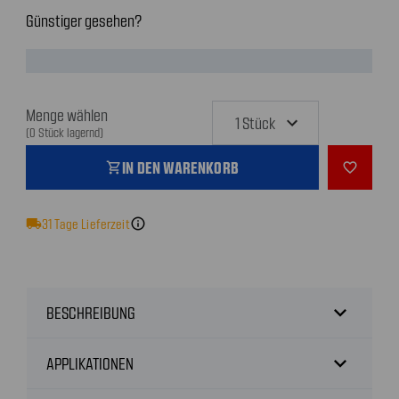
Günstiger gesehen?
Menge wählen
(0 Stück lagernd)
IN DEN WARENKORB
shopping_cart
favorite_outline
local_shipping
31
Tage Lieferzeit
info
expand_more
BESCHREIBUNG
expand_more
APPLIKATIONEN