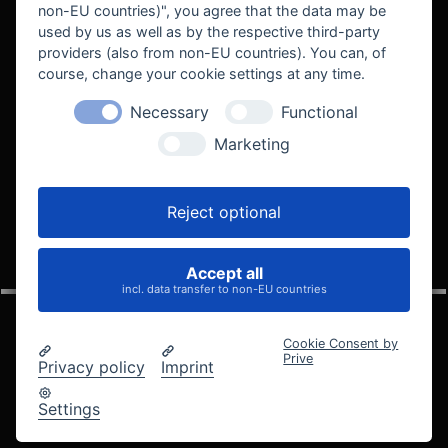
non-EU countries)", you agree that the data may be
used by us as well as by the respective third-party
providers (also from non-EU countries). You can, of
course, change your cookie settings at any time.
Necessary
Functional
WE SUPPORT
Marketing
Reject optional
Accept all
VELOCITY AUTOMOTIVE
incl. data transfer to non-EU countries
Cookie Consent by
Prive
Privacy policy
Imprint
© 2005 - 2026 Velocity Automotive
Datenschutz
Impressum
AGB
Widerrufsbelehrung
Settings
Cookie-Einstellungen