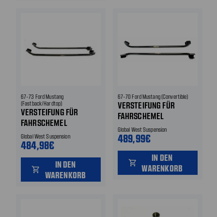
67-73 Ford Mustang
67-70 Ford Mustang (Convertible)
(Fastback/Hardtop)
VERSTEIFUNG FÜR
VERSTEIFUNG FÜR
FAHRSCHEMEL
FAHRSCHEMEL
Global West Suspension
489,99€
Global West Suspension
484,98€
IN DEN
shopping_cart
IN DEN
WARENKORB
shopping_cart
WARENKORB