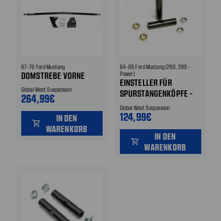
67-70 Ford Mustang
64-66 Ford Mustang (260, 289 -
DOMSTREBE VORNE
Power)
EINSTELLER FÜR
Global West Suspension
SPURSTANGENKÖPFE -
264,99€
HIGH PERFORMANCE V8
Global West Suspension
MIT SERVO R/L
124,99€
IN DEN
shopping_cart
WARENKORB
IN DEN
shopping_cart
WARENKORB