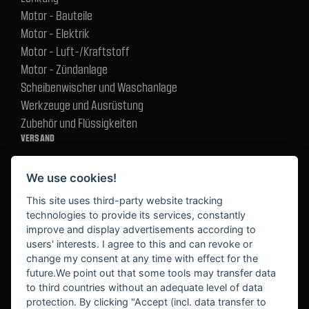
Motor - Bauteile
Motor - Elektrik
Motor - Luft-/Kraftstoff
Motor - Zündanlage
Scheibenwischer und Waschanlage
Werkzeuge und Ausrüstung
Zubehör und Flüssigkeiten
VERSAND
We use cookies!
BEZAHLUNG
This site uses third-party website tracking
technologies to provide its services, constantly
improve and display advertisements according to
users' interests. I agree to this and can revoke or
BEKANNT AUS
change my consent at any time with effect for the
future.We point out that some tools may transfer data
to third countries without an adequate level of data
protection. By clicking "Accept (incl. data transfer to