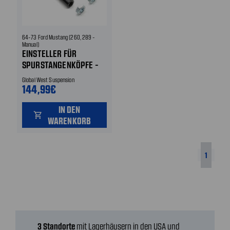
64-73 Ford Mustang (260, 289 -
Manual)
EINSTELLER FÜR
SPURSTANGENKÖPFE -
HIGH PERFORMANCE
Global West Suspension
144,99€
IN DEN
shopping_cart
WARENKORB
1
3 Standorte
mit Lagerhäusern in den USA und