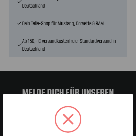
check
Deutschland
Dein Teile-Shop für Mustang, Corvette & RAM
check
Ab 150,- € versandkostenfreier Standardversand in
check
Deutschland
MELDE DICH FÜR UNSEREN
NEWSLETTER AN
E-Mail-
Adresse