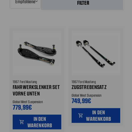
FILTER
1967 Ford Mustang
1967 Ford Mustang
FAHRWERKSLENKER SET
ZUGSTREBENSATZ
VORNE UNTEN
Global West Suspension
749,99€
Global West Suspension
779,99€
IN DEN
shopping_cart
IN DEN
WARENKORB
shopping_cart
WARENKORB