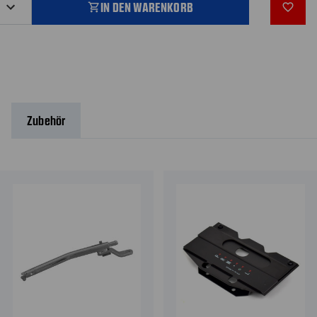
IN DEN WARENKORB
shopping_cart
favorite_outline
Zubehör