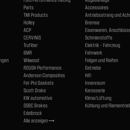
Parts
Accessoires
TMI Products
Antriebsstrang und Ac
Holley
Bremse
ACP
Eisenwaren, Anschlüsse
CERVINIS
Schmierstoffe
Trufiber
Elektrik - Fahrzeug
BMR
Fahrwerk
ngen
Wilwood
Felgen und Reifen
ROUSH Performance
Getriebe
Anderson Composites
Hifi
Fel-Pro Gaskets
Innenraum
Scott Drake
Karosserie
KW automotive
Klima/Lüftung
SSBC Brakes
Kühlung und Riementrie
Edelbrock
Alle anzeigen
trending_flat