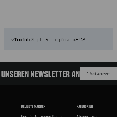
Dein Teile-Shop für Mustang, Corvette & RAM
check
E-Mail-
Adresse
R UNSEREN NEWSLETTER AN
BELIEBTE MARKEN
KATEGORIEN
Ford Performance Racing
Abgasanlage