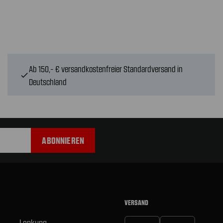
Ab 150,- € versandkostenfreier Standardversand in
check
Deutschland
VERSAND
Lenkung