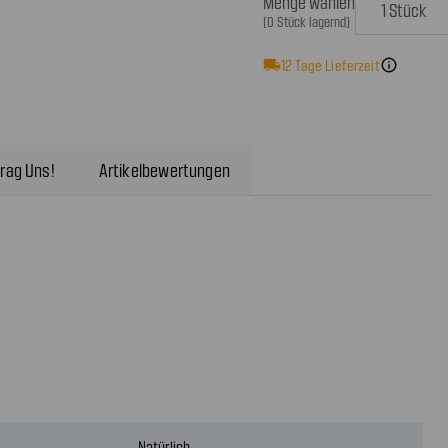
Menge wählen
(0 Stück lagernd)
local_shipping
12
Tage Lieferzeit
info
rag Uns!
Artikelbewertungen
Natürlich