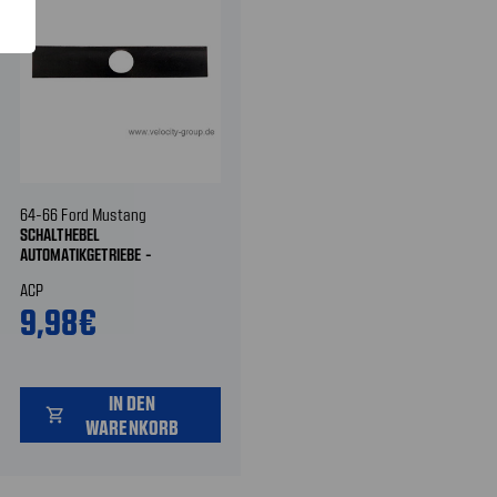
64-66 Ford Mustang
SCHALTHEBEL
AUTOMATIKGETRIEBE -
WÄHLHEBEL ABDECKPLATTE
ACP
9,98€
IN DEN
shopping_cart
WARENKORB