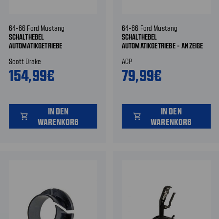
64-66 Ford Mustang
64-66 Ford Mustang
SCHALTHEBEL
SCHALTHEBEL
AUTOMATIKGETRIEBE
AUTOMATIKGETRIEBE - ANZEIGE
Scott Drake
ACP
154,99€
79,99€
IN DEN
IN DEN
shopping_cart
shopping_cart
WARENKORB
WARENKORB