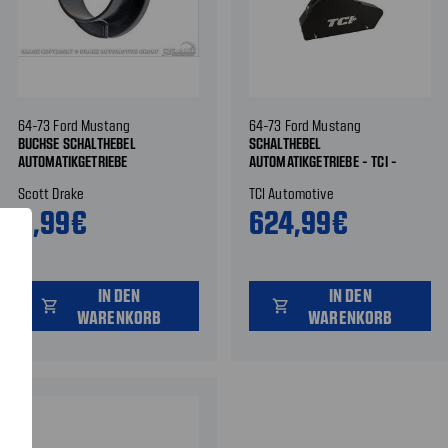
64-73 Ford Mustang
64-73 Ford Mustang
BUCHSE SCHALTHEBEL
SCHALTHEBEL
AUTOMATIKGETRIEBE
AUTOMATIKGETRIEBE - TCI -
SCHWARZ
Scott Drake
TCI Automotive
5,99€
624,99€
IN DEN
IN DEN
shopping_cart
shopping_cart
WARENKORB
WARENKORB