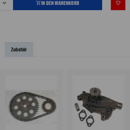
IN DEN WARENKORB
shopping_cart
favorite_outline
Zubehör