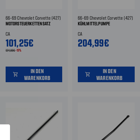
66-69 Chevrolet Corvette (427)
66-69 Chevrolet Corvette (427)
MOTORSTEUERKETTENSATZ
KÜHLMITTELPUMPE
CA
CA
101,25€
204,99€
124,99€
-19%
IN DEN
IN DEN
shopping_cart
shopping_cart
WARENKORB
WARENKORB