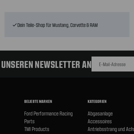
Dein Teile-Shop für Mustang, Corvette & RAM
check
E-Mail-
Adresse
R UNSEREN NEWSLETTER AN
BELIEBTE MARKEN
KATEGORIEN
Ford Performance Racing
Abgasanlage
Parts
Accessoires
TMI Products
Antriebsstrang und Ac