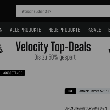
Schlagwort
suchen:
EN
ALLE PRODUKTE
NEUE PRODUKTE
%SALE
LUNGSGESTÄNGE
CA
Artikelnummer.:
52679
66-69 Chevrolet Corvette (427)