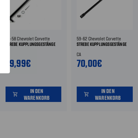
56-58 Chevrolet Corvette
59-62 Chevrolet Corvette
STREBE KUPPLUNGSGESTÄNGE
STREBE KUPPLUNGSGESTÄNGE
CA
CA
79,99€
70,00€
IN DEN
IN DEN
shopping_cart
shopping_cart
WARENKORB
WARENKORB