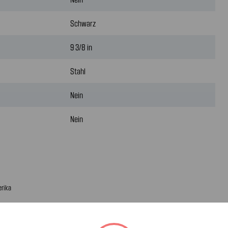
Schwarz
9 3/8 in
Stahl
Nein
Nein
erika