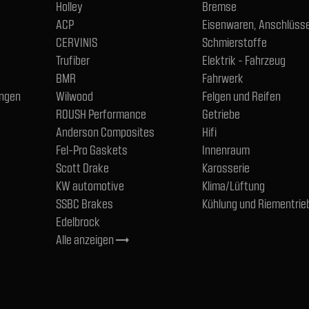
Holley
Bremse
ACP
Eisenwaren, Anschlüsse
CERVINIS
Schmierstoffe
Trufiber
Elektrik - Fahrzeug
BMR
Fahrwerk
ngen
Wilwood
Felgen und Reifen
ROUSH Performance
Getriebe
Anderson Composites
Hifi
Fel-Pro Gaskets
Innenraum
Scott Drake
Karosserie
KW automotive
Klima/Lüftung
SSBC Brakes
Kühlung und Riementrie
Edelbrock
Alle anzeigen
trending_flat