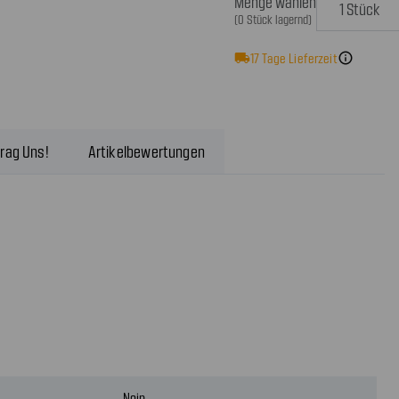
Menge wählen
(0 Stück lagernd)
local_shipping
17
Tage Lieferzeit
info
rag Uns!
Artikelbewertungen
Nein