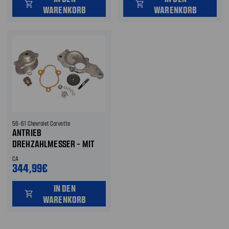
shopping_cart
shopping_cart
WARENKORB
WARENKORB
56-61 Chevrolet Corvette
ANTRIEB
DREHZAHLMESSER - MIT
RITZEL - AN RÜCKSEITE
CA
LICHTMASCHINE
344,99€
IN DEN
shopping_cart
WARENKORB