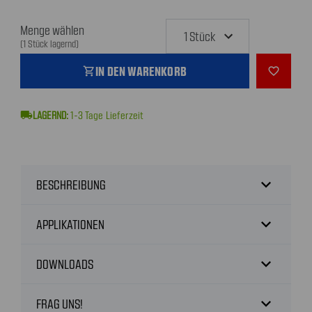
Menge wählen
(1 Stück lagernd)
IN DEN WARENKORB
shopping_cart
favorite_outline
local_shipping
1-3
Tage Lieferzeit
expand_more
BESCHREIBUNG
expand_more
APPLIKATIONEN
expand_more
DOWNLOADS
expand_more
FRAG UNS!