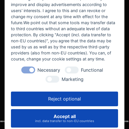
improve and display advertisements according to
users' interests. I agree to this and can revoke or
BEKANNT AUS
change my consent at any time with effect for the
future.We point out that some tools may transfer data
to third countries without an adequate level of data
protection. By clicking "Accept (incl. data transfer to
non-EU countries)", you agree that the data may be
used by us as well as by the respective third-party
providers (also from non-EU countries). You can, of
course, change your cookie settings at any time.
Necessary
Functional
WE SUPPORT
Marketing
Reject optional
Accept all
VELOCITY AUTOMOTIVE
incl. data transfer to non-EU countries