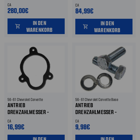
REPARATURSATZ
CA
CA
280,00€
84,99€
IN DEN
IN DEN
shopping_cart
shopping_cart
WARENKORB
WARENKORB
56-61 Chevrolet Corvette
56-61 Chevrolet Corvette Base
ANTRIEB
ANTRIEB
DREHZAHLMESSER -
DREHZAHLMESSER -
DICHTUNG
MONTAGESCHRAUBEN
CA
CA
16,99€
9,98€
IN DEN
IN DEN