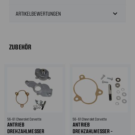
expand_more
ARTIKELBEWERTUNGEN
ZUBEHÖR
56-61 Chevrolet Corvette
56-61 Chevrolet Corvette
ANTRIEB
ANTRIEB
DREHZAHLMESSER
DREHZAHLMESSER -