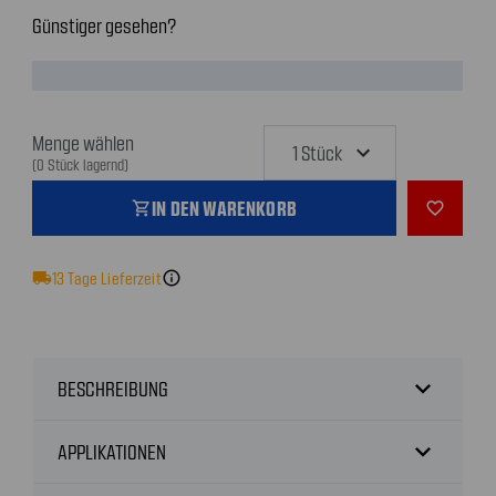
Günstiger gesehen?
Menge wählen
(0 Stück lagernd)
IN DEN WARENKORB
shopping_cart
favorite_outline
local_shipping
13
Tage Lieferzeit
info
expand_more
BESCHREIBUNG
expand_more
APPLIKATIONEN