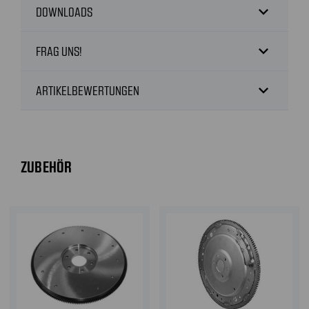
expand_more
DOWNLOADS
expand_more
FRAG UNS!
expand_more
ARTIKELBEWERTUNGEN
ZUBEHÖR