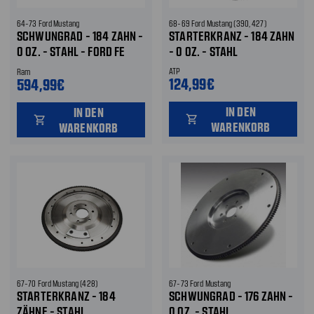
64-73 Ford Mustang
68-69 Ford Mustang (390, 427)
SCHWUNGRAD - 184 ZAHN -
STARTERKRANZ - 184 ZAHN
0 OZ. - STAHL - FORD FE
- 0 OZ. - STAHL
390 427 & 428
ATP
Ram
124,99€
594,99€
IN DEN
IN DEN
shopping_cart
shopping_cart
WARENKORB
WARENKORB
67-70 Ford Mustang (428)
67-73 Ford Mustang
STARTERKRANZ - 184
SCHWUNGRAD - 176 ZAHN -
ZÄHNE - STAHL
0 OZ. - STAHL