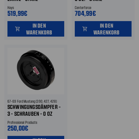
Hays
Centerforce
519,99€
704,99€
IN DEN
IN DEN
shopping_cart
shopping_cart
WARENKORB
WARENKORB
67-69 Ford Mustang (390, 427, 428)
SCHWINGUNGSDÄMPFER -
3 - SCHRAUBEN - 0 OZ
Professional Products
250,00€