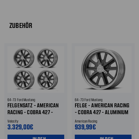
ZUBEHÖR
64-73 Ford Mustang
64-73 Ford Mustang
FELGENSATZ - AMERICAN
FELGE - AMERICAN RACING
RACING - COBRA 427 -
- COBRA 427 - ALUMINIUM
ALUMINIUM - 17X7 / 17X8 " -
- 17X7 " - GRAU
Velocity
American Racing
GRAU
3.329,00€
939,99€
IN DEN
IN DEN