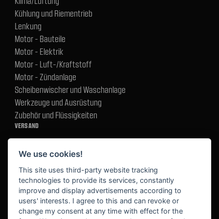
Klima/Lüftung
Kühlung und Riementrieb
Lenkung
Motor - Bauteile
Motor - Elektrik
Motor - Luft-/Kraftstoff
Motor - Zündanlage
Scheibenwischer und Waschanlage
Werkzeuge und Ausrüstung
Zubehör und Flüssigkeiten
VERSAND
We use cookies!
BEZAHLUNG
This site uses third-party website tracking
technologies to provide its services, constantly
improve and display advertisements according to
users' interests. I agree to this and can revoke or
BEKANNT AUS
change my consent at any time with effect for the