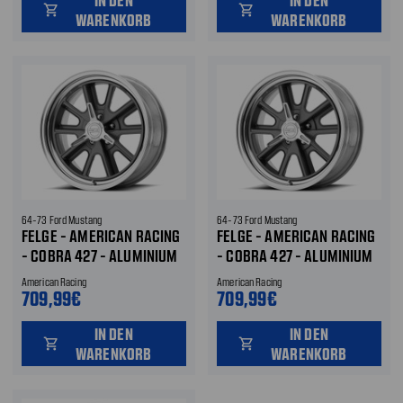
shopping_cart
shopping_cart
WARENKORB
WARENKORB
64-73 Ford Mustang
64-73 Ford Mustang
FELGE - AMERICAN RACING
FELGE - AMERICAN RACING
- COBRA 427 - ALUMINIUM
- COBRA 427 - ALUMINIUM
- 15X7 " - GRAU
- 15X8 " - GRAU
American Racing
American Racing
709,99€
709,99€
IN DEN
IN DEN
shopping_cart
shopping_cart
WARENKORB
WARENKORB