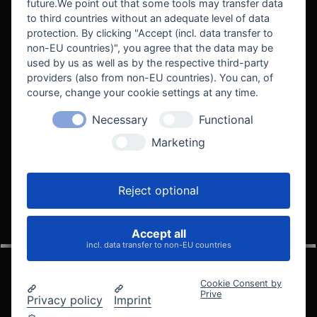
future.We point out that some tools may transfer data
to third countries without an adequate level of data
protection. By clicking "Accept (incl. data transfer to
non-EU countries)", you agree that the data may be
used by us as well as by the respective third-party
providers (also from non-EU countries). You can, of
course, change your cookie settings at any time.
Necessary
Functional
WE SUPPORT
Marketing
Reject optional
Accept all
VELOCITY AUTOMOTIVE
incl. data transfer to non-EU countries
Cookie Consent by
Prive
Privacy policy
Imprint
© 2005 - 2026 Velocity Automotive