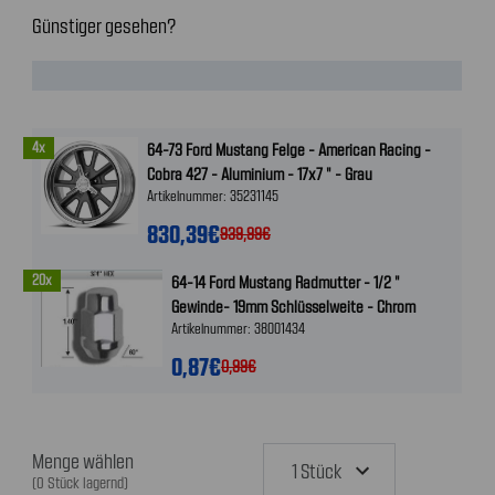
Günstiger gesehen?
4x
64-73 Ford Mustang Felge - American Racing -
Cobra 427 - Aluminium - 17x7 " - Grau
Artikelnummer: 35231145
830,39€
939,99€
20x
64-14 Ford Mustang Radmutter - 1/2 "
Gewinde- 19mm Schlüsselweite - Chrom
Artikelnummer: 38001434
0,87€
0,99€
Menge wählen
(0 Stück lagernd)