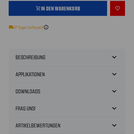
IN DEN WARENKORB
shopping_cart
favorite_outline
local_shipping
17
Tage Lieferzeit
info
expand_more
BESCHREIBUNG
expand_more
APPLIKATIONEN
expand_more
DOWNLOADS
expand_more
FRAG UNS!
expand_more
ARTIKELBEWERTUNGEN