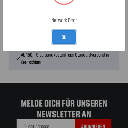
3 Standorte
mit Lagerhäusern in den USA und
check
Network Error
Deutschland
OK
Dein Teile-Shop für Mustang, Corvette & RAM
check
Ab 150,- € versandkostenfreier Standardversand in
check
Deutschland
MELDE DICH FÜR UNSEREN
NEWSLETTER AN
E-Mail-
Adresse