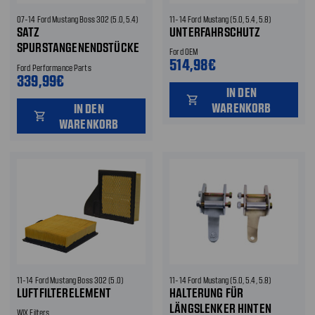
07-14 Ford Mustang Boss 302 (5.0, 5.4)
11-14 Ford Mustang (5.0, 5.4, 5.8)
SATZ
UNTERFAHRSCHUTZ
SPURSTANGENENDSTÜCKE
Ford OEM
VORNE
514,98€
Ford Performance Parts
339,99€
IN DEN
shopping_cart
WARENKORB
IN DEN
shopping_cart
WARENKORB
11-14 Ford Mustang Boss 302 (5.0)
11-14 Ford Mustang (5.0, 5.4, 5.8)
LUFTFILTERELEMENT
HALTERUNG FÜR
LÄNGSLENKER HINTEN
WIX Filters