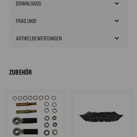
expand_more
DOWNLOADS
expand_more
FRAG UNS!
expand_more
ARTIKELBEWERTUNGEN
ZUBEHÖR