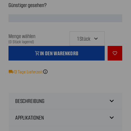
Günstiger gesehen?
Menge wählen
(0 Stück lagernd)
IN DEN WARENKORB
shopping_cart
favorite_outline
local_shipping
13
Tage Lieferzeit
info
expand_more
BESCHREIBUNG
expand_more
APPLIKATIONEN