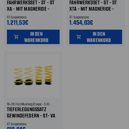
FAHRWERKSSET - ST - ST
FAHRWERKSSET - ST - ST
XA - MIT MAGNERIDE -
XTA - MIT MAGNERIDE -
ZUGSTUFE VERSTELLBAR
ZUGSTUFE VERSTELLBAR &
ST Suspensions
ST Suspensions
DOMLAGER
1.211,53€
1.454,03€
IN DEN
IN DEN
shopping_cart
shopping_cart
WARENKORB
WARENKORB
18-26 Ford Mustang (Coupe - 5.0)
TIEFERLEGUNGSSATZ
GEWINDEFEDERN - ST- VA
UND HA (FHZG. MIT
ST Suspensions
MAGNERIDE) VORNE UND
910,84€