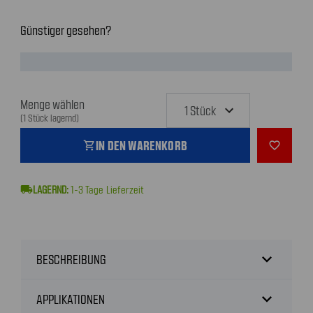
Günstiger gesehen?
Menge wählen
(1 Stück lagernd)
IN DEN WARENKORB
shopping_cart
favorite_outline
local_shipping
1-3
Tage Lieferzeit
expand_more
BESCHREIBUNG
expand_more
APPLIKATIONEN