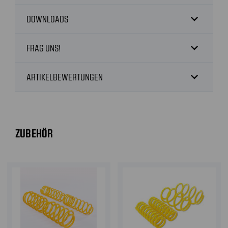
expand_more
DOWNLOADS
expand_more
FRAG UNS!
expand_more
ARTIKELBEWERTUNGEN
ZUBEHÖR