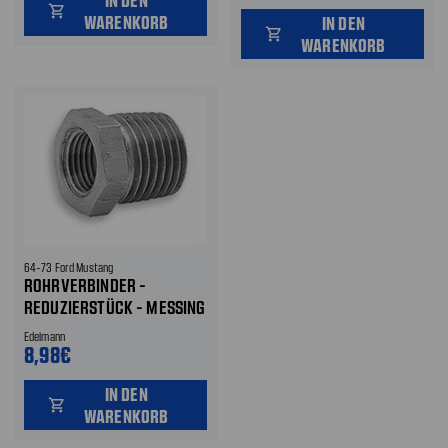
shopping_cart
WARENKORB
IN DEN
shopping_cart
WARENKORB
64-73 Ford Mustang
ROHRVERBINDER -
REDUZIERSTÜCK - MESSING
- 1/2 NPT AUF 1/4 NPT
Edelmann
8,98€
IN DEN
shopping_cart
WARENKORB