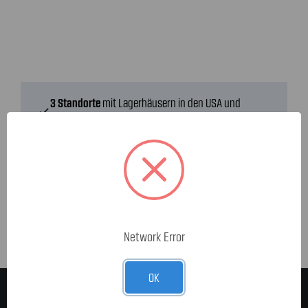
3 Standorte
mit Lagerhäusern in den USA und
check
Deutschland
Dein Teile-Shop für Mustang, Corvette & RAM
check
Ab 150,- € versandkostenfreier Standardversand in
check
Deutschland
Network Error
OK