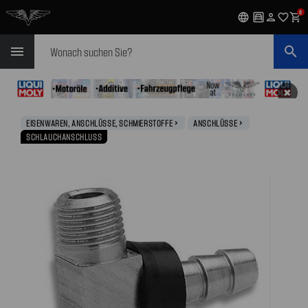
0
language
garage
person
favorite_outline
shopping_cart
Suchen
menu
search
✖
EISENWAREN, ANSCHLÜSSE, SCHMIERSTOFFE
ANSCHLÜSSE
navigate_next
navigate_next
SCHLAUCHANSCHLUSS