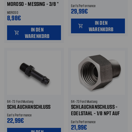
MOROSO - MESSING - 3/8 "
Earl's Performance
SCHLAUCHANSCHLUSS AUF
29,99€
MOROSO
1/4 NPT
8,98€
IN DEN
shopping_cart
WARENKORB
IN DEN
shopping_cart
WARENKORB
64-73 Ford Mustang
64-73 Ford Mustang
SCHLAUCHANSCHLUSS
SCHLAUCHANSCHLUSS -
EDELSTAHL - 1/8 NPT AUF
Earl's Performance
22,99€
1/2-20
Earl's Performance
21,99€
IN DEN