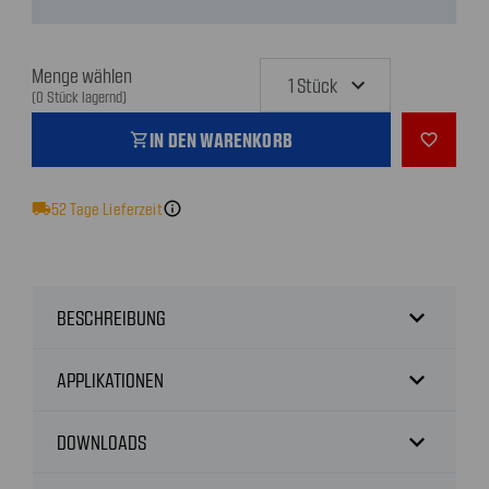
Menge wählen
(0 Stück lagernd)
IN DEN WARENKORB
shopping_cart
favorite_outline
local_shipping
52
Tage Lieferzeit
info
expand_more
BESCHREIBUNG
expand_more
APPLIKATIONEN
expand_more
DOWNLOADS