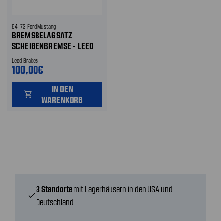
64-73 Ford Mustang
BREMSBELAGSATZ
SCHEIBENBREMSE - LEED
BRAKES - VORNE
Leed Brakes
100,00€
IN DEN
shopping_cart
WARENKORB
3 Standorte
mit Lagerhäusern in den USA und
check
Deutschland