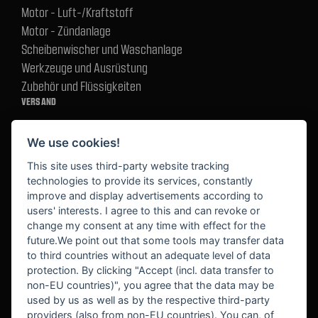
Motor - Luft-/Kraftstoff
Motor - Zündanlage
Scheibenwischer und Waschanlage
Werkzeuge und Ausrüstung
Zubehör und Flüssigkeiten
VERSAND
We use cookies!
BEZAHLUNG
This site uses third-party website tracking
technologies to provide its services, constantly
improve and display advertisements according to
users' interests. I agree to this and can revoke or
BEKANNT AUS
change my consent at any time with effect for the
future.We point out that some tools may transfer data
to third countries without an adequate level of data
protection. By clicking "Accept (incl. data transfer to
non-EU countries)", you agree that the data may be
used by us as well as by the respective third-party
providers (also from non-EU countries). You can, of