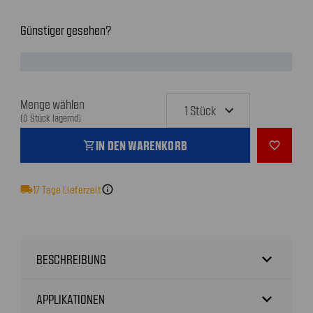
Günstiger gesehen?
Menge wählen
(0 Stück lagernd)
IN DEN WARENKORB
shopping_cart
favorite_outline
local_shipping
17
Tage Lieferzeit
info
expand_more
BESCHREIBUNG
expand_more
APPLIKATIONEN