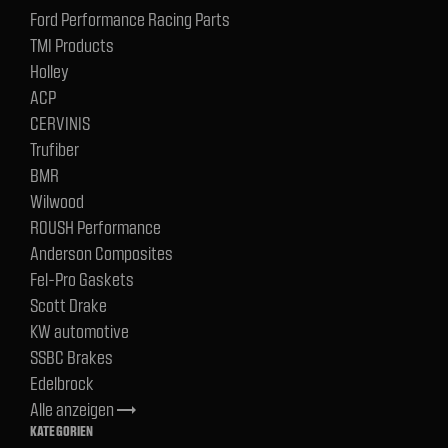
Ford Performance Racing Parts
TMI Products
Holley
ACP
CERVINIS
Trufiber
BMR
Wilwood
ROUSH Performance
Anderson Composites
Fel-Pro Gaskets
Scott Drake
KW automotive
SSBC Brakes
Edelbrock
Alle anzeigen
trending_flat
KATEGORIEN