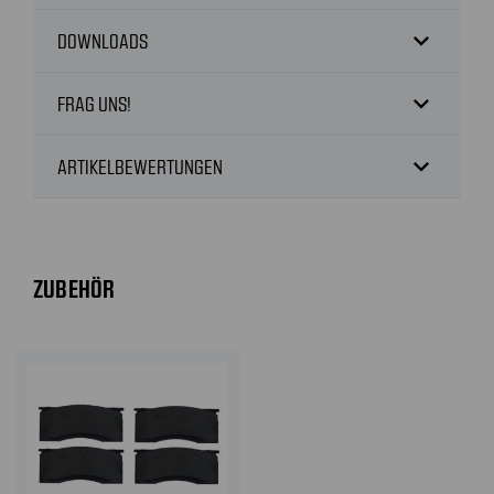
expand_more
DOWNLOADS
expand_more
FRAG UNS!
expand_more
ARTIKELBEWERTUNGEN
ZUBEHÖR