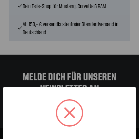
Dein Teile-Shop für Mustang, Corvette & RAM
check
Ab 150,- € versandkostenfreier Standardversand in
check
Deutschland
MELDE DICH FÜR UNSEREN
NEWSLETTER AN
E-Mail-
Adresse