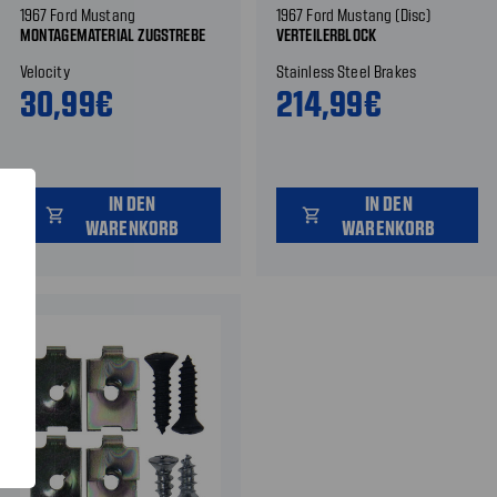
1967 Ford Mustang
1967 Ford Mustang (Disc)
MONTAGEMATERIAL ZUGSTREBE
VERTEILERBLOCK
Velocity
Stainless Steel Brakes
30,99€
214,99€
IN DEN
IN DEN
shopping_cart
shopping_cart
WARENKORB
WARENKORB