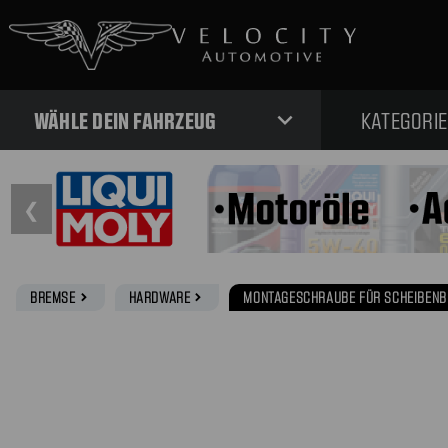
expand_more
WÄHLE DEIN FAHRZEUG
KATEGORI
❮
BREMSE
HARDWARE
MONTAGESCHRAUBE FÜR SCHEIBENB
navigate_next
navigate_next