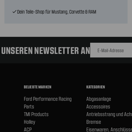
Dein Teile-Shop für Mustang, Corvette & RAM
check
E-Mail-
Adresse
R UNSEREN NEWSLETTER AN
BELIEBTE MARKEN
KATEGORIEN
Ford Performance Racing
Abgasanlage
Parts
Accessoires
TMI Products
Antriebsstrang und Ac
Holley
Bremse
ACP
Eisenwaren, Anschlüsse