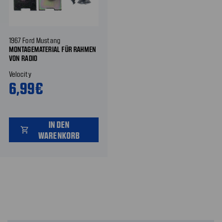
1967 Ford Mustang
MONTAGEMATERIAL FÜR RAHMEN
VON RADIO
Velocity
6,99€
IN DEN
shopping_cart
WARENKORB