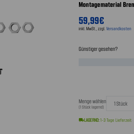
Montagematerial Bre
59,99€
inkl. MwSt., zzgl.
Versandkosten
Günstiger gesehen?
Menge wählen
(1 Stück lagernd)
local_shipping
1-3
Tage Lieferzeit