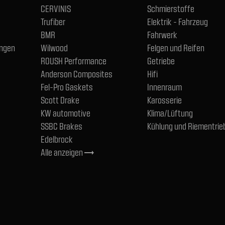
CERVINIS
Schmierstoffe
Trufiber
Elektrik - Fahrzeug
BMR
Fahrwerk
ngen
Wilwood
Felgen und Reifen
ROUSH Performance
Getriebe
Anderson Composites
Hifi
Fel-Pro Gaskets
Innenraum
Scott Drake
Karosserie
KW automotive
Klima/Lüftung
SSBC Brakes
Kühlung und Riementrie
Edelbrock
Alle anzeigen
trending_flat