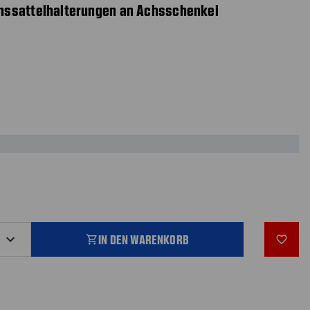
mssattelhalterungen an Achsschenkel
IN DEN WARENKORB
shopping_cart
favorite_outline