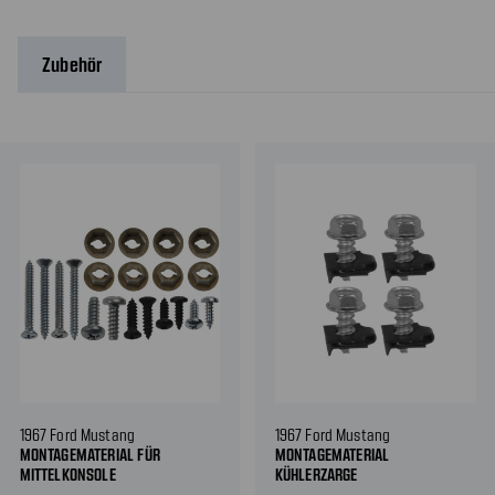
Zubehör
1967 Ford Mustang
1967 Ford Mustang
MONTAGEMATERIAL FÜR
MONTAGEMATERIAL
MITTELKONSOLE
KÜHLERZARGE