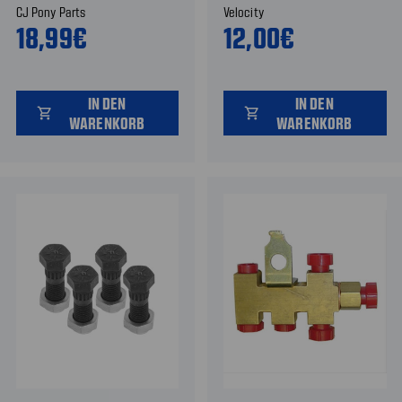
CJ Pony Parts
Velocity
18,99€
12,00€
IN DEN
IN DEN
shopping_cart
shopping_cart
WARENKORB
WARENKORB