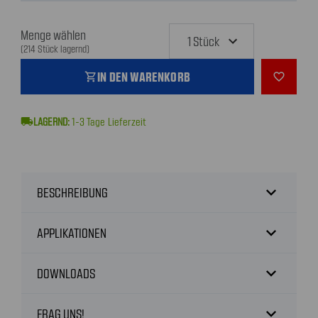
Menge wählen
(214 Stück lagernd)
IN DEN WARENKORB
shopping_cart
favorite_outline
local_shipping
1-3
Tage Lieferzeit
expand_more
BESCHREIBUNG
expand_more
APPLIKATIONEN
expand_more
DOWNLOADS
expand_more
FRAG UNS!