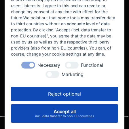
users' interests. I agree to this and can revoke or
BEKANNT AUS
change my consent at any time with effect for the
future.We point out that some tools may transfer data
to third countries without an adequate level of data
protection. By clicking "Accept (incl. data transfer to
non-EU countries)", you agree that the data may be
used by us as well as by the respective third-party
providers (also from non-EU countries). You can, of
course, change your cookie settings at any time.
Necessary
Functional
WE SUPPORT
Marketing
Reject optional
Accept all
VELOCITY AUTOMOTIVE
incl. data transfer to non-EU countries