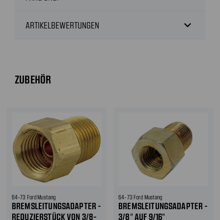
expand_more
ARTIKELBEWERTUNGEN
ZUBEHÖR
64-73 Ford Mustang
64-73 Ford Mustang
BREMSLEITUNGSADAPTER -
BREMSLEITUNGSADAPTER -
REDUZIERSTÜCK VON 3/8-
3/8" AUF 9/16"