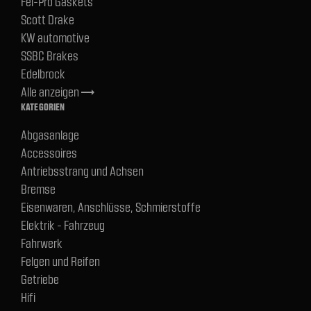
Fel-Pro Gaskets
Scott Drake
KW automotive
SSBC Brakes
Edelbrock
Alle anzeigen
trending_flat
KATEGORIEN
Abgasanlage
Accessoires
Antriebsstrang und Achsen
Bremse
Eisenwaren, Anschlüsse, Schmierstoffe
Elektrik - Fahrzeug
Fahrwerk
Felgen und Reifen
Getriebe
Hifi