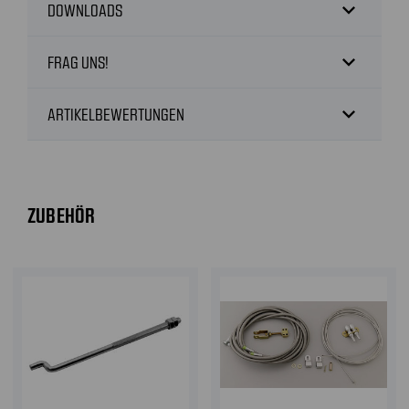
expand_more
DOWNLOADS
expand_more
FRAG UNS!
expand_more
ARTIKELBEWERTUNGEN
ZUBEHÖR