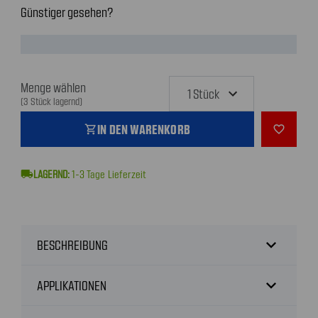
Günstiger gesehen?
Menge wählen
(3 Stück lagernd)
IN DEN WARENKORB
shopping_cart
favorite_outline
local_shipping
1-3
Tage Lieferzeit
expand_more
BESCHREIBUNG
expand_more
APPLIKATIONEN