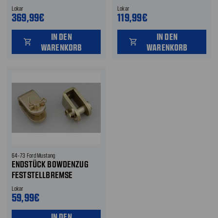
Lokar
Lokar
369,99€
119,99€
IN DEN
IN DEN
shopping_cart
shopping_cart
WARENKORB
WARENKORB
64-73 Ford Mustang
ENDSTÜCK BOWDENZUG
FESTSTELLBREMSE
Lokar
59,99€
IN DEN