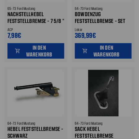
65-73 Ford Mustang
64-73 Ford Mustang
NACHSTELLHEBEL
BOWDENZUG
FESTSTELLBREMSE - 7 5/8 "
FESTSTELLBREMSE - SET
ACP
Lokar
7,98€
369,99€
IN DEN
IN DEN
shopping_cart
shopping_cart
WARENKORB
WARENKORB
64-73 Ford Mustang
64-73 Ford Mustang
HEBEL FESTSTELLBREMSE -
SACK HEBEL
SCHWARZ
FESTSTELLBREMSE