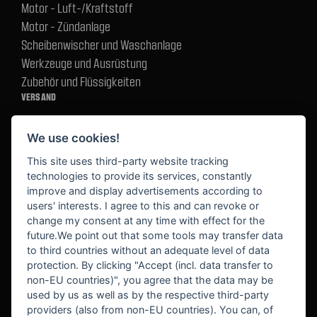
Motor - Luft-/Kraftstoff
Motor - Zündanlage
Scheibenwischer und Waschanlage
Werkzeuge und Ausrüstung
Zubehör und Flüssigkeiten
VERSAND
We use cookies!
BEZAHLUNG
This site uses third-party website tracking
technologies to provide its services, constantly
improve and display advertisements according to
users' interests. I agree to this and can revoke or
BEKANNT AUS
change my consent at any time with effect for the
future.We point out that some tools may transfer data
to third countries without an adequate level of data
protection. By clicking "Accept (incl. data transfer to
non-EU countries)", you agree that the data may be
used by us as well as by the respective third-party
providers (also from non-EU countries). You can, of