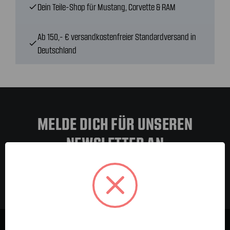
Dein Teile-Shop für Mustang, Corvette & RAM
check
Ab 150,- € versandkostenfreier Standardversand in
check
Deutschland
MELDE DICH FÜR UNSEREN
NEWSLETTER AN
E-Mail-
Adresse