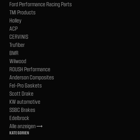
Ford Performance Racing Parts
TMI Products
Holley
ACP
CERVINIS
Trufiber
BMR
Wilwood
ROUSH Performance
Anderson Composites
Fel-Pro Gaskets
Scott Drake
KW automotive
SSBC Brakes
Edelbrock
Alle anzeigen
trending_flat
KATEGORIEN