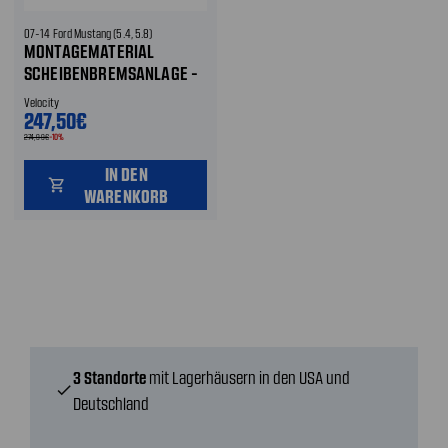
07-14 Ford Mustang (5.4, 5.8)
MONTAGEMATERIAL
SCHEIBENBREMSANLAGE -
MIT 4- UND 6 -KOLBEN
Velocity
BREMBO BREMSANLAGE
247,50€
VORNE UND HINTEN
274,99€
-10%
IN DEN
shopping_cart
WARENKORB
3 Standorte
mit Lagerhäusern in den USA und
check
Deutschland