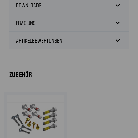
expand_more
DOWNLOADS
expand_more
FRAG UNS!
expand_more
ARTIKELBEWERTUNGEN
ZUBEHÖR