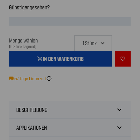
Günstiger gesehen?
Menge wählen
(0 Stück lagernd)
IN DEN WARENKORB
shopping_cart
favorite_outline
local_shipping
57
Tage Lieferzeit
info
expand_more
BESCHREIBUNG
expand_more
APPLIKATIONEN