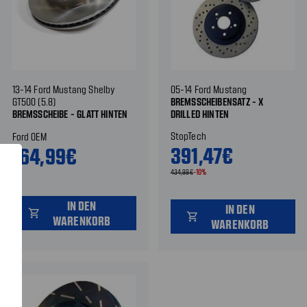
13-14 Ford Mustang Shelby
05-14 Ford Mustang
GT500 (5.8)
BREMSSCHEIBENSATZ - X
BREMSSCHEIBE - GLATT HINTEN
DRILLED HINTEN
StopTech
Ford OEM
391,47€
164,99€
434,99€
-10%
IN DEN
IN DEN
shopping_cart
shopping_cart
WARENKORB
WARENKORB