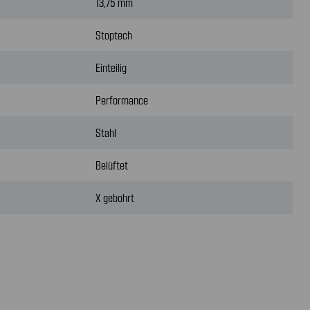
13,75 mm
Stoptech
Einteilig
Performance
Stahl
Belüftet
X gebohrt