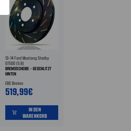
13-14 Ford Mustang Shelby
GT500 (5.8)
BREMSSCHEIBE - GESCHLITZT
HINTEN
EBC Brakes
519,99€
IN DEN
shopping_cart
WARENKORB