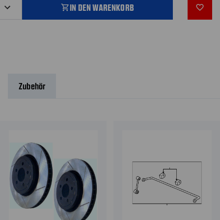
IN DEN WARENKORB
shopping_cart
favorite_outline
Zubehör