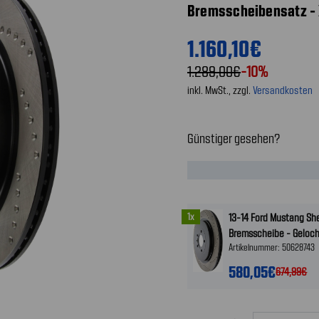
Bremsscheibensatz - X
1.160,10€
1.289,00€
-10%
inkl. MwSt., zzgl.
Versandkosten
Günstiger gesehen?
1x
13-14 Ford Mustang She
Bremsscheibe - Gelocht
Artikelnummer: 50628743
580,05€
674,99€