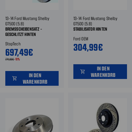
13-14 Ford Mustang Shelby
13-14 Ford Mustang Shelby
GT500 (5.8)
GT500 (5.8)
BREMSSCHEIBENSATZ -
STABILISATOR HINTEN
GESCHLITZT HINTEN
Ford OEM
StopTech
304,99€
697,49€
774,99€
-10%
IN DEN
shopping_cart
WARENKORB
IN DEN
shopping_cart
WARENKORB