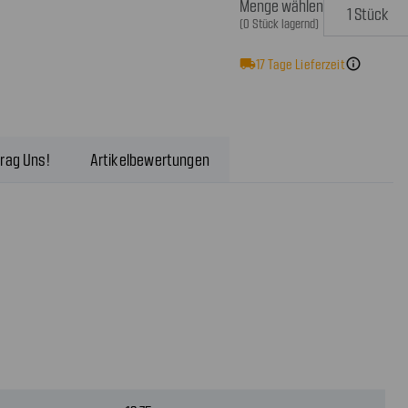
Menge wählen
(0 Stück lagernd)
local_shipping
17
Tage Lieferzeit
info
rag Uns!
Artikelbewertungen