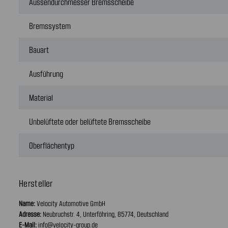
Aussendurchmesser Bremsscheibe
Bremssystem
Bauart
Ausführung
Material
Unbelüftete oder belüftete Bremsscheibe
Oberflächentyp
Hersteller
Name:
Velocity Automotive GmbH
Adresse:
Neubruchstr. 4, Unterföhring, 85774, Deutschland
E-Mail:
info@velocity-group.de