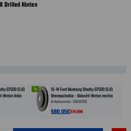
 Drilled Hinten
1x
lby GT500 (5.8)
13-14 Ford Mustang Shelby GT500 (5.8)
 Hinten links
Bremsscheibe - Gelocht Hinten rechts
Artikelnummer: 50632026
580,05€
674,99€