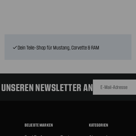
Dein Teile-Shop für Mustang, Corvette & RAM
check
E-Mail-
Adresse
R UNSEREN NEWSLETTER AN
BELIEBTE MARKEN
KATEGORIEN