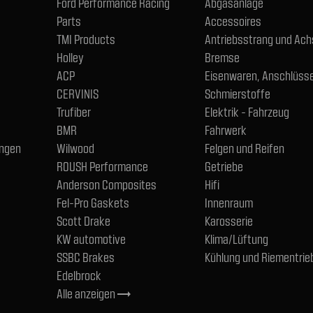
Ford Performance Racing
Abgasanlage
Parts
Accessoires
TMI Products
Antriebsstrang und Ac
Holley
Bremse
ACP
Eisenwaren, Anschlüsse
CERVINIS
Schmierstoffe
Trufiber
Elektrik - Fahrzeug
BMR
Fahrwerk
ngen
Wilwood
Felgen und Reifen
ROUSH Performance
Getriebe
Anderson Composites
Hifi
Fel-Pro Gaskets
Innenraum
Scott Drake
Karosserie
KW automotive
Klima/Lüftung
SSBC Brakes
Kühlung und Riementrie
Edelbrock
Alle anzeigen
trending_flat