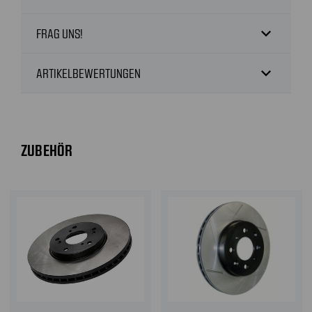
expand_more
FRAG UNS!
expand_more
ARTIKELBEWERTUNGEN
ZUBEHÖR