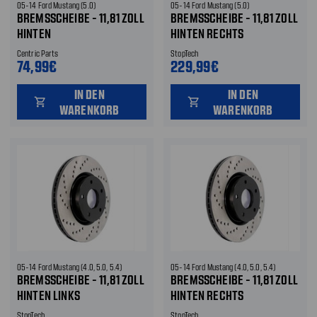
05-14 Ford Mustang (5.0)
05-14 Ford Mustang (5.0)
BREMSSCHEIBE - 11,81 ZOLL
BREMSSCHEIBE - 11,81 ZOLL
HINTEN
HINTEN RECHTS
Centric Parts
StopTech
74,99€
229,99€
IN DEN
IN DEN
shopping_cart
shopping_cart
WARENKORB
WARENKORB
05-14 Ford Mustang (4.0, 5.0, 5.4)
05-14 Ford Mustang (4.0, 5.0, 5.4)
BREMSSCHEIBE - 11,81 ZOLL
BREMSSCHEIBE - 11,81 ZOLL
HINTEN LINKS
HINTEN RECHTS
StopTech
StopTech