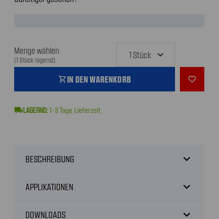
Menge wählen
(1 Stück lagernd)
IN DEN WARENKORB
shopping_cart
favorite_outline
local_shipping
1-3
Tage Lieferzeit
expand_more
BESCHREIBUNG
expand_more
APPLIKATIONEN
expand_more
DOWNLOADS