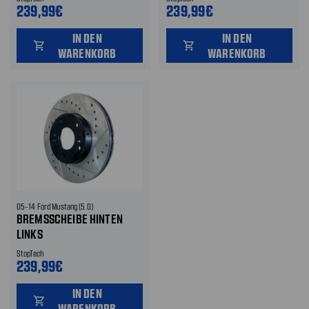
239,99€
239,99€
IN DEN
IN DEN
shopping_cart
shopping_cart
WARENKORB
WARENKORB
05-14 Ford Mustang (5.0)
BREMSSCHEIBE HINTEN
LINKS
StopTech
239,99€
IN DEN
shopping_cart
WARENKORB