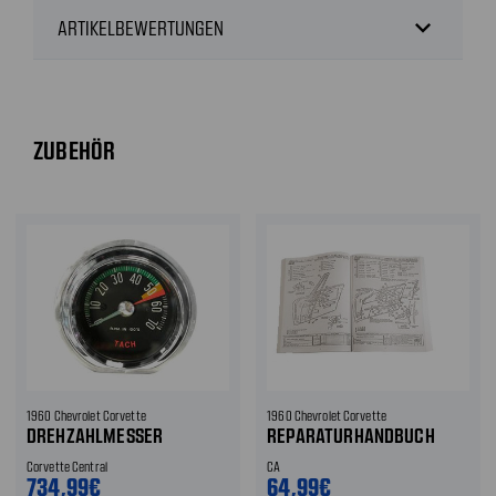
expand_more
ARTIKELBEWERTUNGEN
ZUBEHÖR
1960 Chevrolet Corvette
1960 Chevrolet Corvette
DREHZAHLMESSER
REPARATURHANDBUCH
Corvette Central
CA
734,99€
64,99€