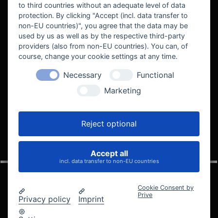
to third countries without an adequate level of data
protection. By clicking "Accept (incl. data transfer to
non-EU countries)", you agree that the data may be
used by us as well as by the respective third-party
providers (also from non-EU countries). You can, of
course, change your cookie settings at any time.
Necessary
Functional
WE SUPPORT
Marketing
Reject optional
Accept all
VELOCITY AUTOMOTIVE
incl. data transfer to non-EU countries
Cookie Consent by
Prive
Privacy policy
Imprint
© 2005 - 2026 Velocity Automotive
Datenschutz
Impressum
AGB
Widerrufsbelehrung