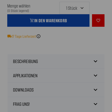
Menge wählen
(0 Stück lagernd)
IN DEN WARENKORB
shopping_cart
favorite_outline
local_shipping
17
Tage Lieferzeit
info
expand_more
BESCHREIBUNG
expand_more
APPLIKATIONEN
expand_more
DOWNLOADS
expand_more
FRAG UNS!