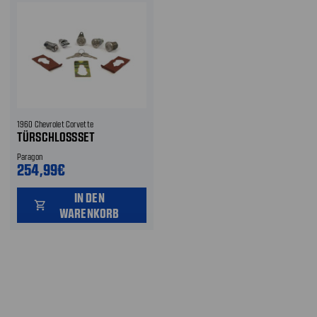
1960 Chevrolet Corvette
TÜRSCHLOSSSET
Paragon
254,99€
IN DEN
shopping_cart
WARENKORB