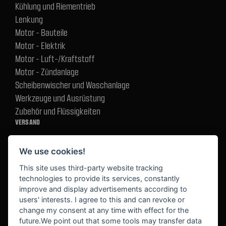
Kühlung und Riementrieb
Lenkung
Motor - Bauteile
Motor - Elektrik
Motor - Luft-/Kraftstoff
Motor - Zündanlage
Scheibenwischer und Waschanlage
Werkzeuge und Ausrüstung
Zubehör und Flüssigkeiten
VERSAND
We use cookies!
BEZAHLUNG
This site uses third-party website tracking
technologies to provide its services, constantly
improve and display advertisements according to
users' interests. I agree to this and can revoke or
BEKANNT AUS
change my consent at any time with effect for the
future.We point out that some tools may transfer data