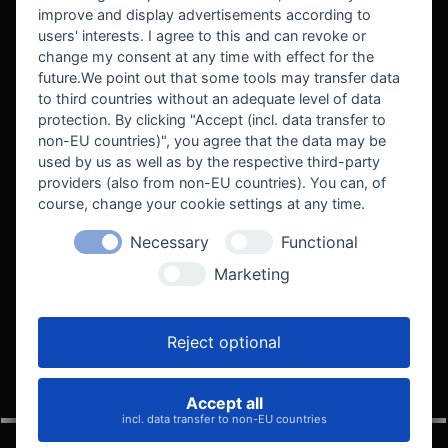
improve and display advertisements according to
users' interests. I agree to this and can revoke or
BEKANNT AUS
change my consent at any time with effect for the
future.We point out that some tools may transfer data
to third countries without an adequate level of data
protection. By clicking "Accept (incl. data transfer to
non-EU countries)", you agree that the data may be
used by us as well as by the respective third-party
providers (also from non-EU countries). You can, of
course, change your cookie settings at any time.
Necessary
Functional
WE SUPPORT
Marketing
Reject optional
Accept all
VELOCITY AUTOMOTIVE
incl. data transfer to non-EU countries