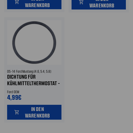
shopping_cart
shopping_cart
WARENKORB
WARENKORB
05-14 Ford Mustang (4.6, 5.4, 5.8)
DICHTUNG FÜR
KÜHLMITTELTHERMOSTAT -
FORD OEM
Ford OEM
4,99€
IN DEN
shopping_cart
WARENKORB