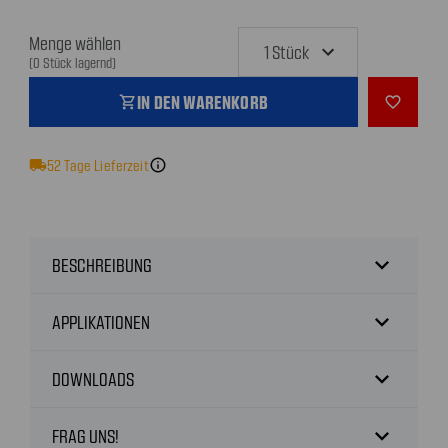
Menge wählen
(0 Stück lagernd)
IN DEN WARENKORB
shopping_cart
favorite_outline
local_shipping
52
Tage Lieferzeit
info
expand_more
BESCHREIBUNG
expand_more
APPLIKATIONEN
expand_more
DOWNLOADS
expand_more
FRAG UNS!