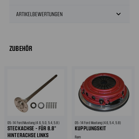
expand_more
ARTIKELBEWERTUNGEN
ZUBEHÖR
05-14 Ford Mustang (4.6, 5.0, 5.4, 5.8)
05-14 Ford Mustang (4.6, 5.4, 5.8)
STECKACHSE - FÜR 8.8"
KUPPLUNGSKIT
HINTERACHSE LINKS
Ram