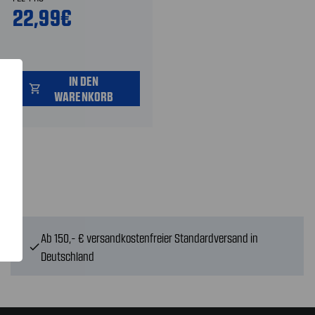
22,99€
IN DEN
shopping_cart
WARENKORB
Ab 150,- € versandkostenfreier Standardversand in
check
Deutschland