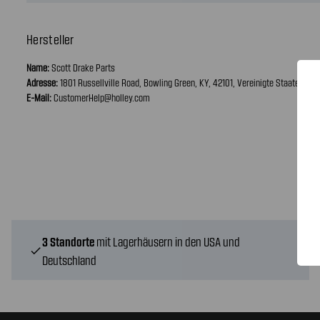
Hersteller
Name:
Scott Drake Parts
Adresse:
1801 Russellville Road, Bowling Green, KY, 42101, Vereinigte Staaten vo
E-Mail:
CustomerHelp@holley.com
3 Standorte
mit Lagerhäusern in den USA und
check
Deutschland