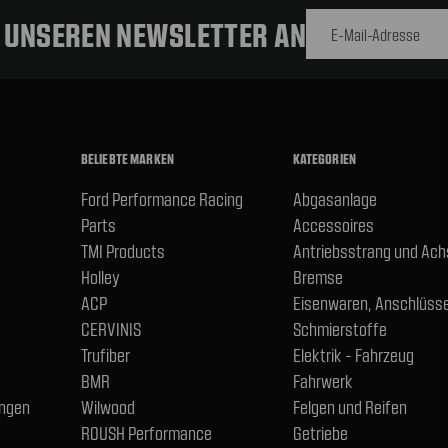
Adresse
R UNSEREN NEWSLETTER AN
BELIEBTE MARKEN
KATEGORIEN
Ford Performance Racing
Abgasanlage
Parts
Accessoires
TMI Products
Antriebsstrang und Ac
Holley
Bremse
ACP
Eisenwaren, Anschlüsse
CERVINIS
Schmierstoffe
Trufiber
Elektrik - Fahrzeug
BMR
Fahrwerk
ngen
Wilwood
Felgen und Reifen
ROUSH Performance
Getriebe