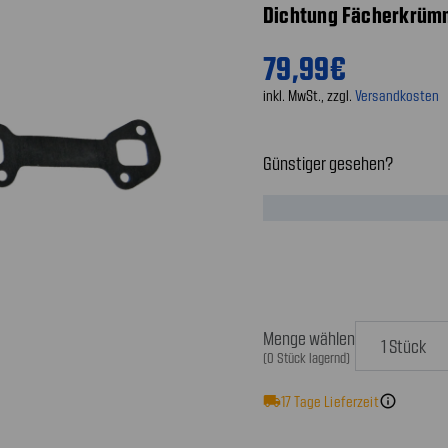
Dichtung Fächerkrüm
79,99€
inkl. MwSt., zzgl.
Versandkosten
Günstiger gesehen?
Menge wählen
(0 Stück lagernd)
local_shipping
17
Tage Lieferzeit
info