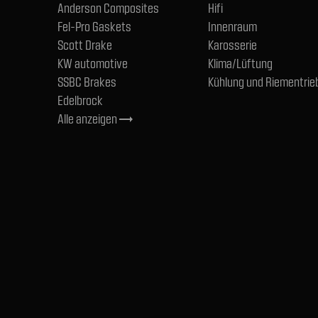
Anderson Composites
Hifi
Fel-Pro Gaskets
Innenraum
Scott Drake
Karosserie
KW automotive
Klima/Lüftung
SSBC Brakes
Kühlung und Riementrie
Edelbrock
Alle anzeigen
trending_flat