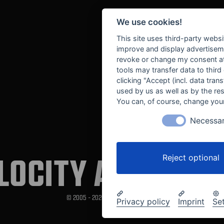
We use cookies!
This site uses third-party websi
improve and display advertisemen
revoke or change my consent at 
tools may transfer data to third
clicking "Accept (incl. data tra
used by us as well as by the re
You can, of course, change your
Necessa
LOCITY AUTOMOT
Reject optional
© 2005 - 2026 Velocity Automotive
Privacy policy
Imprint
Se