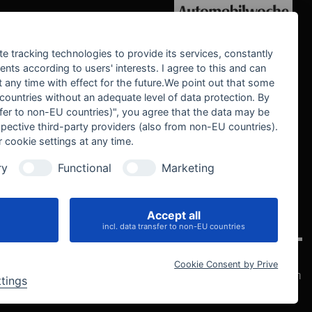
WE SUPPORT
te tracking technologies to provide its services, constantly
ts according to users' interests. I agree to this and can
any time with effect for the future.We point out that some
 countries without an adequate level of data protection. By
nsfer to non-EU countries)", you agree that the data may be
spective third-party providers (also from non-EU countries).
 cookie settings at any time.
ry
Functional
Marketing
Accept all
IVE
incl. data transfer to non-EU countries
Cookie Consent by Prive
Datenschutz
Impressum
AGB
Widerrufsbelehrung
Cookie-Einstellungen
ttings