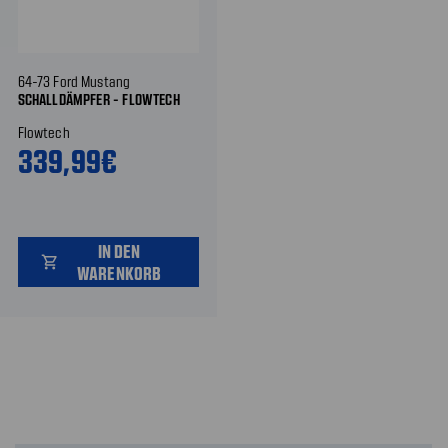
64-73 Ford Mustang
SCHALLDÄMPFER - FLOWTECH
Flowtech
339,99€
IN DEN
shopping_cart
WARENKORB