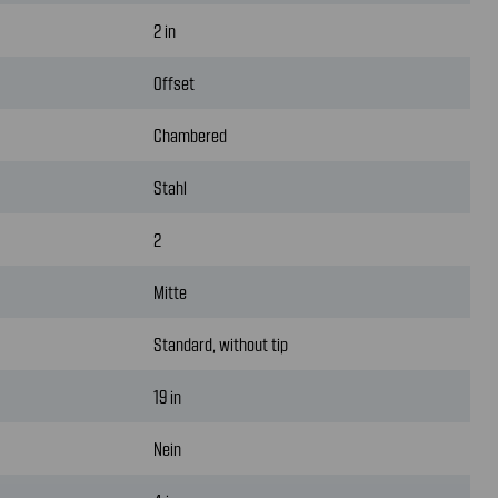
2 in
Offset
Chambered
Stahl
2
Mitte
Standard, without tip
19 in
Nein