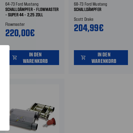
64-73 Ford Mustang
68-73 Ford Mustang
SCHALLDÄMPFER - FLOWMASTER
SCHALLDÄMPFER
- SUPER 44 - 2,25 ZOLL
Scott Drake
Flowmaster
204,99€
220,00€
IN DEN
IN DEN
shopping_cart
shopping_cart
WARENKORB
WARENKORB