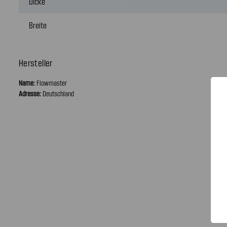
Dicke
Breite
Hersteller
Name:
Flowmaster
Adresse:
Deutschland