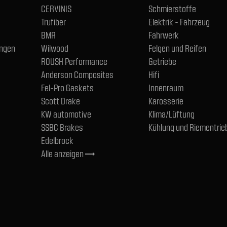
CERVINIS
Schmierstoffe
Trufiber
Elektrik - Fahrzeug
BMR
Fahrwerk
ngen
Wilwood
Felgen und Reifen
ROUSH Performance
Getriebe
Anderson Composites
Hifi
Fel-Pro Gaskets
Innenraum
Scott Drake
Karosserie
KW automotive
Klima/Lüftung
SSBC Brakes
Kühlung und Riementrie
Edelbrock
Alle anzeigen
trending_flat