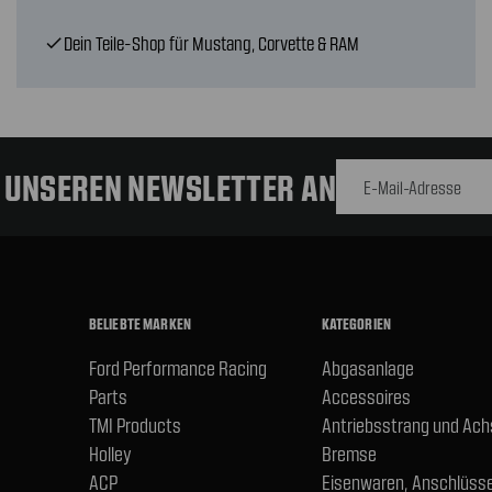
Dein Teile-Shop für Mustang, Corvette & RAM
check
E-Mail-
Adresse
R UNSEREN NEWSLETTER AN
BELIEBTE MARKEN
KATEGORIEN
Ford Performance Racing
Abgasanlage
Parts
Accessoires
TMI Products
Antriebsstrang und Ac
Holley
Bremse
ACP
Eisenwaren, Anschlüsse