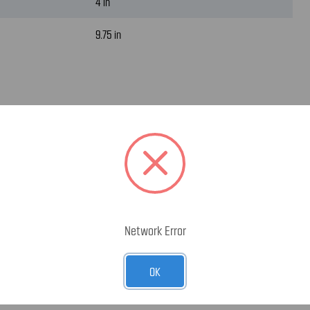
4 in
9.75 in
Network Error
OK