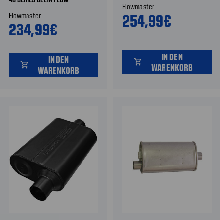
Flowmaster
Flowmaster
254,99€
234,99€
IN DEN
IN DEN
shopping_cart
shopping_cart
WARENKORB
WARENKORB