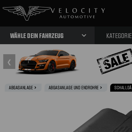
expand_more
WÄHLE DEIN FAHRZEUG
KATEGORI
❮
ABGASANLAGE
ABGASANLAGE UND ENDROHRE
SCHALLDÄ
navigate_next
navigate_next