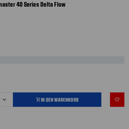
aster 40 Series Delta Flow
IN DEN WARENKORB
shopping_cart
favorite_outline