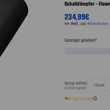
Schalldämpfer - Flowm
234,99€
inkl. MwSt., zzgl.
Versandkosten
Günstiger gesehen?
Menge wählen
(0 Stück lagernd)
local_shipping
17
Tage Lieferzeit
info