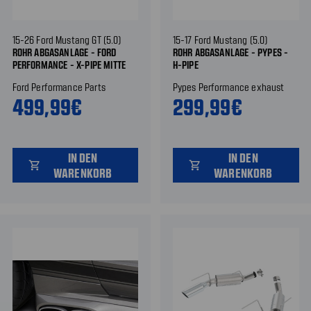
15-26 Ford Mustang GT (5.0)
15-17 Ford Mustang (5.0)
ROHR ABGASANLAGE - FORD
ROHR ABGASANLAGE - PYPES -
PERFORMANCE - X-PIPE MITTE
H-PIPE
Ford Performance Parts
Pypes Performance exhaust
499,99€
299,99€
IN DEN
IN DEN
shopping_cart
shopping_cart
WARENKORB
WARENKORB