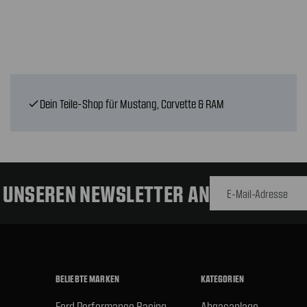
Dein Teile-Shop für Mustang, Corvette & RAM
check
E-Mail-
Adresse
R UNSEREN NEWSLETTER AN
BELIEBTE MARKEN
KATEGORIEN
Ford Performance Racing
Abgasanlage