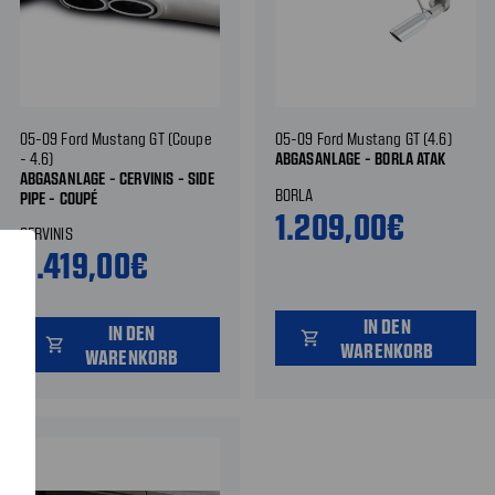
05-09 Ford Mustang GT (Coupe
05-09 Ford Mustang GT (4.6)
- 4.6)
ABGASANLAGE - BORLA ATAK
ABGASANLAGE - CERVINIS - SIDE
BORLA
PIPE - COUPÉ
1.209,00€
CERVINIS
2.419,00€
IN DEN
IN DEN
shopping_cart
shopping_cart
WARENKORB
WARENKORB