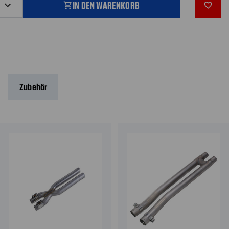
IN DEN WARENKORB
shopping_cart
favorite_outline
Zubehör