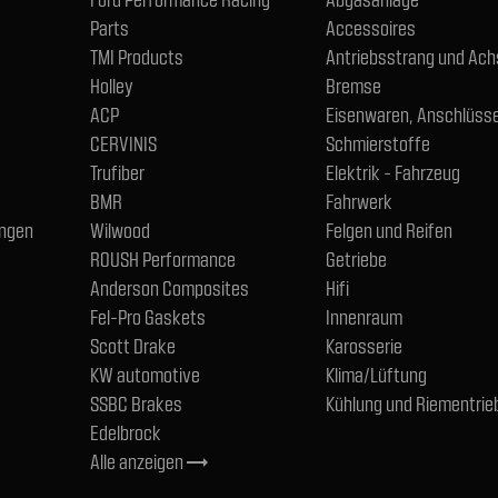
Parts
Accessoires
TMI Products
Antriebsstrang und Ac
Holley
Bremse
ACP
Eisenwaren, Anschlüsse
CERVINIS
Schmierstoffe
Trufiber
Elektrik - Fahrzeug
BMR
Fahrwerk
ngen
Wilwood
Felgen und Reifen
ROUSH Performance
Getriebe
Anderson Composites
Hifi
Fel-Pro Gaskets
Innenraum
Scott Drake
Karosserie
KW automotive
Klima/Lüftung
SSBC Brakes
Kühlung und Riementrie
Edelbrock
Alle anzeigen
trending_flat