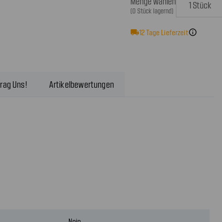
Menge wählen
(0 Stück lagernd)
local_shipping
12
Tage Lieferzeit
info
rag Uns!
Artikelbewertungen
Nein