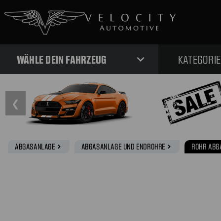
expand_more
WÄHLE DEIN FAHRZEUG
KATEGORI
❮
ABGASANLAGE
ABGASANLAGE UND ENDROHRE
ROHR ABG
navigate_next
navigate_next