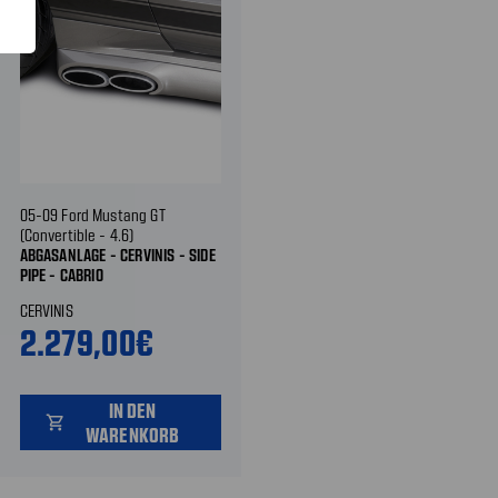
05-09 Ford Mustang GT
(Convertible - 4.6)
ABGASANLAGE - CERVINIS - SIDE
PIPE - CABRIO
CERVINIS
2.279,00€
IN DEN
shopping_cart
WARENKORB