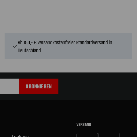
Ab 150,- € versandkostenfreier Standardversand in
check
Deutschland
VERSAND
Lenkung