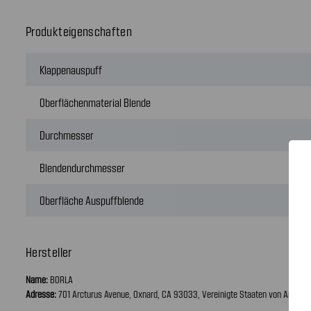
Produkteigenschaften
Klappenauspuff
Oberflächenmaterial Blende
Durchmesser
Blendendurchmesser
Oberfläche Auspuffblende
Hersteller
Name:
BORLA
Adresse:
701 Arcturus Avenue, Oxnard, CA 93033, Vereinigte Staaten von Amerik