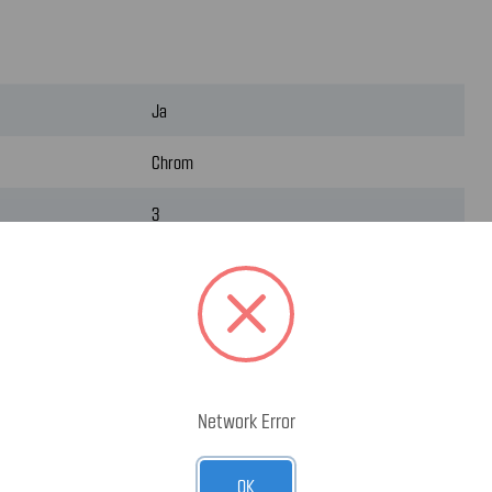
Ja
Chrom
3
4
Chrom
Network Error
a
OK