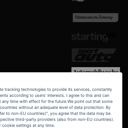
WE SUPPORT
te tracking technologies to provide its services, constantly
ts according to users' interests. I agree to this and can
any time with effect for the future.We point out that some
 countries without an adequate level of data protection. By
nsfer to non-EU countries)", you agree that the data may be
spective third-party providers (also from non-EU countries).
 cookie settings at any time.