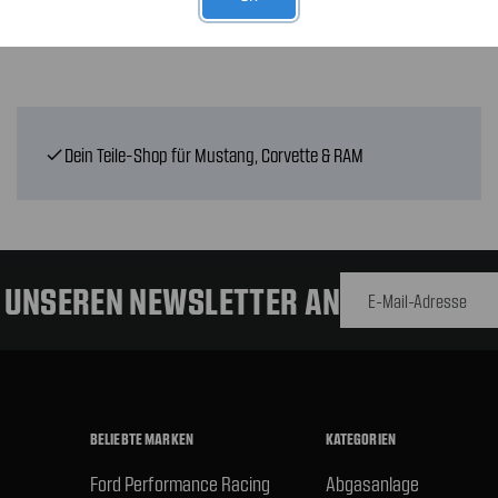
Dein Teile-Shop für Mustang, Corvette & RAM
check
E-Mail-
Adresse
R UNSEREN NEWSLETTER AN
BELIEBTE MARKEN
KATEGORIEN
Ford Performance Racing
Abgasanlage