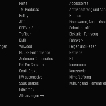
Parts
Accessoires
TMI Products
Antriebsstrang und Ac
Holley
Bremse
ACP
Eisenwaren, Anschlüsse
CERVINIS
Schmierstoffe
Trufiber
Elektrik - Fahrzeug
BMR
Fahrwerk
ngen
Wilwood
Felgen und Reifen
ROUSH Performance
Getriebe
Anderson Composites
Hifi
Fel-Pro Gaskets
Innenraum
Scott Drake
Karosserie
KW automotive
Klima/Lüftung
SSBC Brakes
Kühlung und Riementrie
Edelbrock
Alle anzeigen
trending_flat