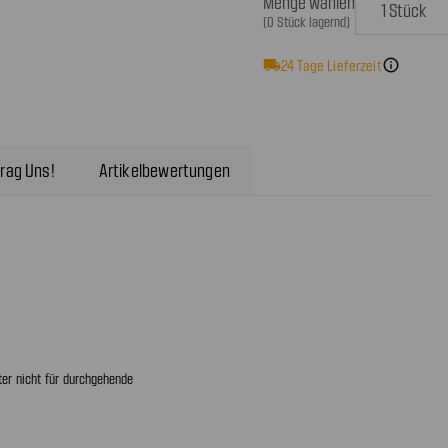
Menge wählen
(0 Stück lagernd)
local_shipping
24
Tage Lieferzeit
info
rag Uns!
Artikelbewertungen
ter nicht für durchgehende