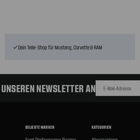
Dein Teile-Shop für Mustang, Corvette & RAM
check
E-Mail-
Adresse
R UNSEREN NEWSLETTER AN
BELIEBTE MARKEN
KATEGORIEN
Ford Performance Racing
Abgasanlage