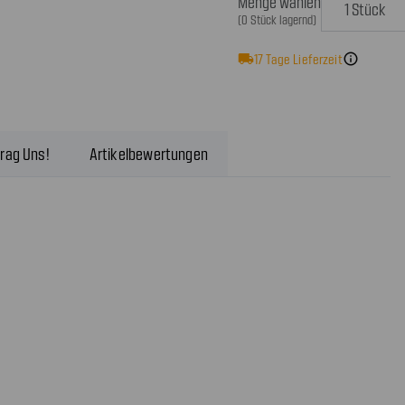
Menge wählen
(0 Stück lagernd)
local_shipping
17
Tage Lieferzeit
info
rag Uns!
Artikelbewertungen