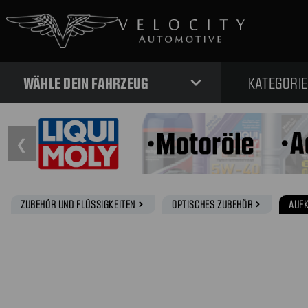
expand_more
WÄHLE DEIN FAHRZEUG
KATEGORI
❮
ZUBEHÖR UND FLÜSSIGKEITEN
OPTISCHES ZUBEHÖR
AUF
navigate_next
navigate_next