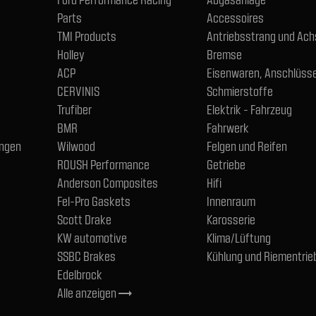
Parts
Accessoires
TMI Products
Antriebsstrang und Ac
Holley
Bremse
ACP
Eisenwaren, Anschlüsse
CERVINIS
Schmierstoffe
Trufiber
Elektrik - Fahrzeug
BMR
Fahrwerk
ngen
Wilwood
Felgen und Reifen
ROUSH Performance
Getriebe
Anderson Composites
Hifi
Fel-Pro Gaskets
Innenraum
Scott Drake
Karosserie
KW automotive
Klima/Lüftung
SSBC Brakes
Kühlung und Riementrie
Edelbrock
Alle anzeigen
trending_flat