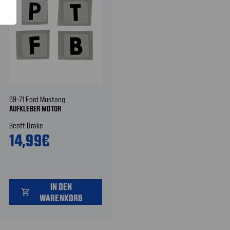
69-71 Ford Mustang
AUFKLEBER MOTOR
Scott Drake
14,99€
IN DEN
shopping_cart
WARENKORB