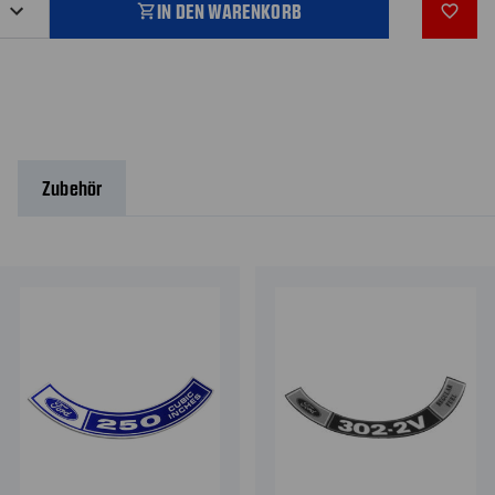
IN DEN WARENKORB
shopping_cart
favorite_outline
Zubehör