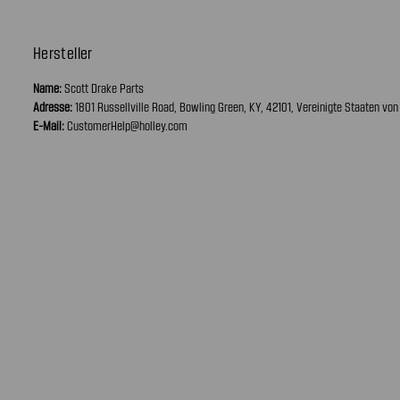
Hersteller
Name:
Scott Drake Parts
Adresse:
1801 Russellville Road, Bowling Green, KY, 42101, Vereinigte Staaten vo
E-Mail:
CustomerHelp@holley.com