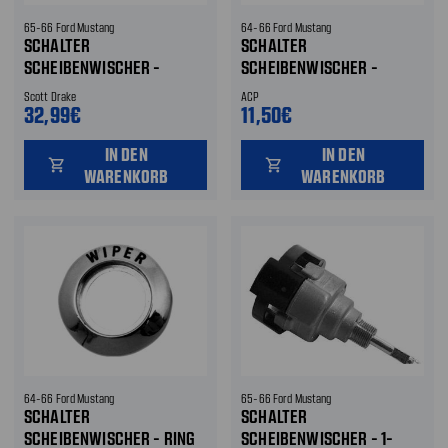
65-66 Ford Mustang
64-66 Ford Mustang
SCHALTER
SCHALTER
SCHEIBENWISCHER -
SCHEIBENWISCHER -
BEFESTIGUNGSMUTTER
BEDIENKNOPF
Scott Drake
ACP
32,99€
11,50€
IN DEN
IN DEN
shopping_cart
shopping_cart
WARENKORB
WARENKORB
64-66 Ford Mustang
65-66 Ford Mustang
SCHALTER
SCHALTER
SCHEIBENWISCHER - RING
SCHEIBENWISCHER - 1-