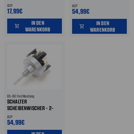
STUFIG
ACP
ACP
17,99€
54,99€
IN DEN
IN DEN
shopping_cart
shopping_cart
WARENKORB
WARENKORB
65-66 Ford Mustang
SCHALTER
SCHEIBENWISCHER - 2-
STUFIG
ACP
54,99€
IN DEN