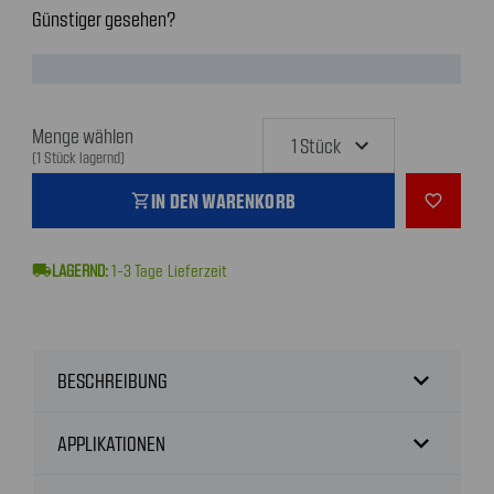
Günstiger gesehen?
Menge wählen
(1 Stück lagernd)
IN DEN WARENKORB
shopping_cart
favorite_outline
local_shipping
1-3
Tage Lieferzeit
expand_more
BESCHREIBUNG
expand_more
APPLIKATIONEN