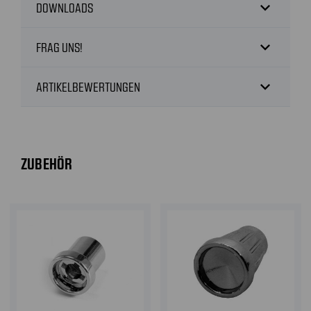
expand_more
DOWNLOADS
expand_more
FRAG UNS!
expand_more
ARTIKELBEWERTUNGEN
ZUBEHÖR