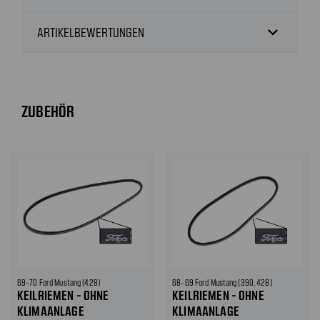
expand_more
ARTIKELBEWERTUNGEN
ZUBEHÖR
69-70 Ford Mustang (428)
68-69 Ford Mustang (390, 428)
KEILRIEMEN - OHNE
KEILRIEMEN - OHNE
KLIMAANLAGE
KLIMAANLAGE