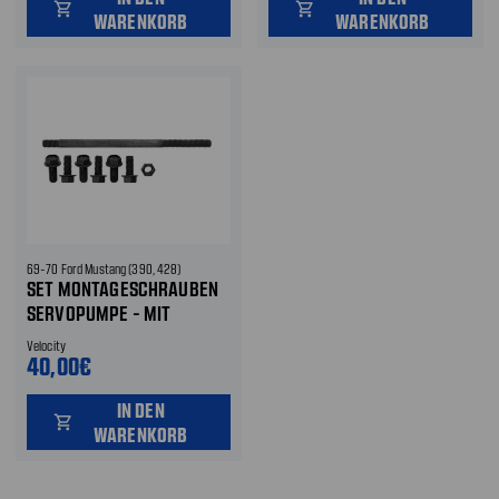
shopping_cart
shopping_cart
WARENKORB
WARENKORB
69-70 Ford Mustang (390, 428)
SET MONTAGESCHRAUBEN
SERVOPUMPE - MIT
KLIMAANLAGE
Velocity
40,00€
IN DEN
shopping_cart
WARENKORB