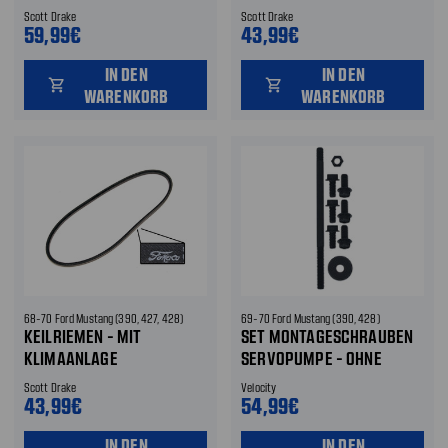
LICHTMASCHINE
SERVOLENKUNG
Scott Drake
Scott Drake
59,99€
43,99€
IN DEN
IN DEN
shopping_cart
shopping_cart
WARENKORB
WARENKORB
68-70 Ford Mustang (390, 427, 428)
69-70 Ford Mustang (390, 428)
KEILRIEMEN - MIT
SET MONTAGESCHRAUBEN
KLIMAANLAGE
SERVOPUMPE - OHNE
SERVOLENKUNG
KLIMAANLAGE
Scott Drake
Velocity
43,99€
54,99€
IN DEN
IN DEN