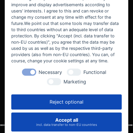
improve and display advertisements according to
users' interests. I agree to this and can revoke or
BEKANNT AUS
change my consent at any time with effect for the
future.We point out that some tools may transfer data
to third countries without an adequate level of data
protection. By clicking "Accept (incl. data transfer to
non-EU countries)", you agree that the data may be
used by us as well as by the respective third-party
providers (also from non-EU countries). You can, of
course, change your cookie settings at any time.
Necessary
Functional
WE SUPPORT
Marketing
Reject optional
Accept all
VELOCITY AUTOMOTIVE
incl. data transfer to non-EU countries