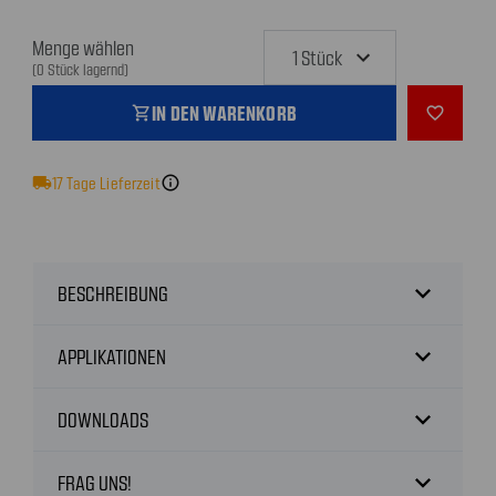
Menge wählen
(0 Stück lagernd)
IN DEN WARENKORB
shopping_cart
favorite_outline
local_shipping
17
Tage Lieferzeit
info
expand_more
BESCHREIBUNG
expand_more
APPLIKATIONEN
expand_more
DOWNLOADS
expand_more
FRAG UNS!