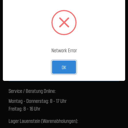
Für sämtliche Anliegen zur Lieferzeit, technischen Fragen,
Reklamationen oder Rücksendungen bitte hier klicken.
KONTAKT
Network Error
+49 1590 5808489
OK
FRAGEN & HILFE
Service / Beratung Online:
Montag - Donnerstag: 8 - 17 Uhr
Freitag: 8 - 16 Uhr
Lager Lauenstein (Warenabholungen):