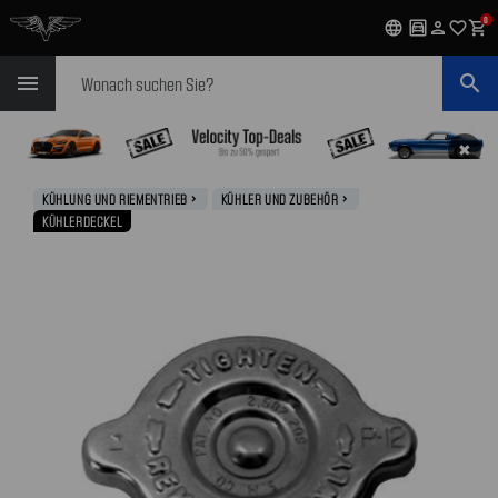
0
language
garage
person
favorite_outline
shopping_cart
Suchen
menu
search
✖
KÜHLUNG UND RIEMENTRIEB
KÜHLER UND ZUBEHÖR
navigate_next
navigate_next
KÜHLERDECKEL