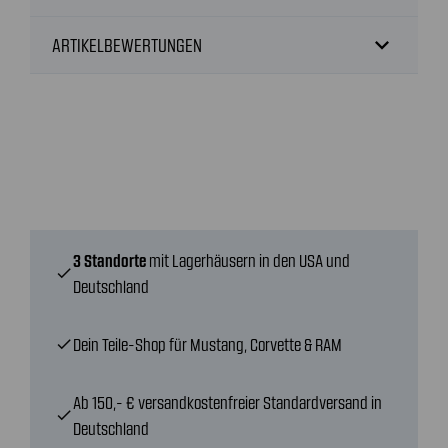
expand_more
ARTIKELBEWERTUNGEN
3 Standorte
mit Lagerhäusern in den USA und
check
Deutschland
Dein Teile-Shop für Mustang, Corvette & RAM
check
Ab 150,- € versandkostenfreier Standardversand in
check
Deutschland