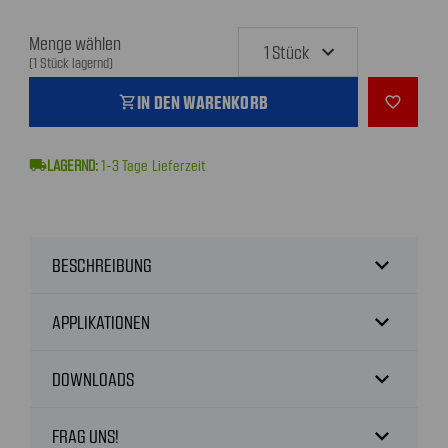
Menge wählen
(1 Stück lagernd)
IN DEN WARENKORB
shopping_cart
favorite_outline
local_shipping
1-3
Tage Lieferzeit
expand_more
BESCHREIBUNG
expand_more
APPLIKATIONEN
expand_more
DOWNLOADS
expand_more
FRAG UNS!