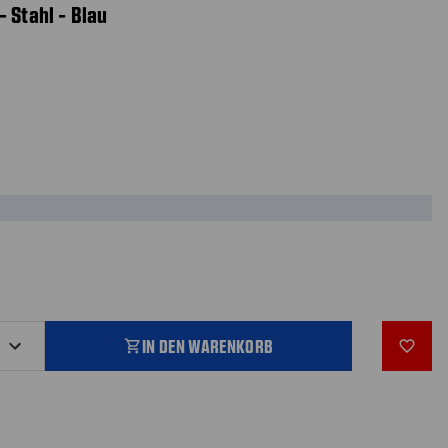
 Stahl - Blau
IN DEN WARENKORB
shopping_cart
favorite_outline