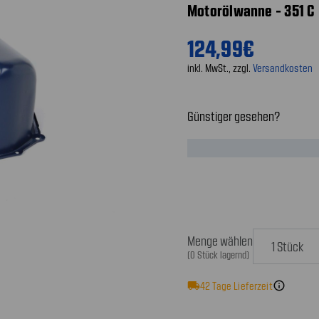
Motorölwanne - 351 C -
124,99€
inkl. MwSt., zzgl.
Versandkosten
Günstiger gesehen?
Menge wählen
(0 Stück lagernd)
local_shipping
42
Tage Lieferzeit
info