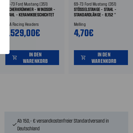
69-73 Ford Mustang (351)
69-73 Ford Mustang (351)
FÄCHERKRÜMMER - WINDSOR -
STÖSSELSTANGE - STAHL - S
STAHL - KERAMIKBESCHICHTET
TANDARDLÄNGE - 8,152 "
JBA Racing Headers
Melling
1.529,00€
4,70€
IN DEN
IN DEN
shopping_cart
shopping_cart
WARENKORB
WARENKORB
Ab 150,- € versandkostenfreier Standardversand in
check
Deutschland