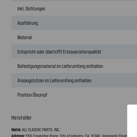
Inkl. Dichtungen
Ausführung
Material
Entspricht oder übertrifft Erstausrüsterqualität
Befestigungsmaterial im Lieferumfang enthalten
Ansaugstutzen im Lieferumfang enthalten
Position Ölsumpf
Hersteller
Name:
ALL CLASSIC PARTS, INC.
Adresse:
556 Coralridge Place, City of Industry, CA, 91746, Vereinigte Staaten vo