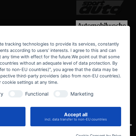
WE SUPPORT
te tracking technologies to provide its services, constantly
ts according to users' interests. I agree to this and can
any time with effect for the future.We point out that some
 countries without an adequate level of data protection. By
nsfer to non-EU countries)", you agree that the data may be
spective third-party providers (also from non-EU countries).
 cookie settings at any time.
ry
Functional
Marketing
Accept all
IVE
incl. data transfer to non-EU countries
Cookie Consent by Prive