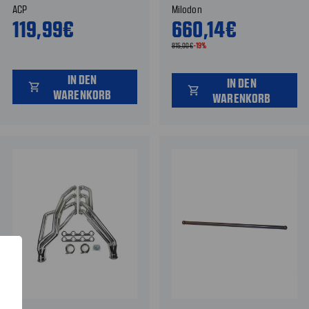
ACP
Milodon
119,99€
660,14€
815,00€
-19%
IN DEN
IN DEN
shopping_cart
shopping_cart
WARENKORB
WARENKORB