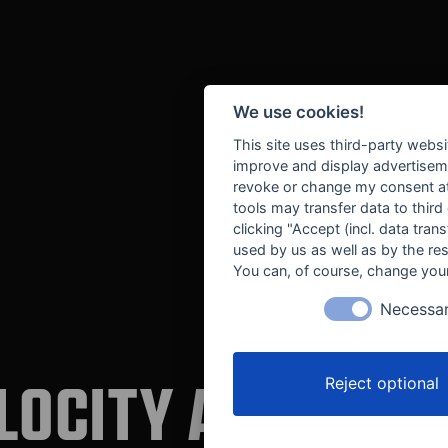
We use cookies!
This site uses third-party websi
improve and display advertisemen
revoke or change my consent at 
tools may transfer data to third
clicking "Accept (incl. data tra
used by us as well as by the re
You can, of course, change your
Necessa
LOCITY AUTOMOT
Reject optional