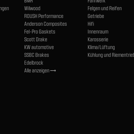
BMR
Fahrwerk
ngen
Wilwood
Felgen und Reifen
ROUSH Performance
Getriebe
Anderson Composites
Hifi
Fel-Pro Gaskets
Innenraum
Scott Drake
Karosserie
KW automotive
Klima/Lüftung
SSBC Brakes
Kühlung und Riementrie
Edelbrock
Alle anzeigen
trending_flat