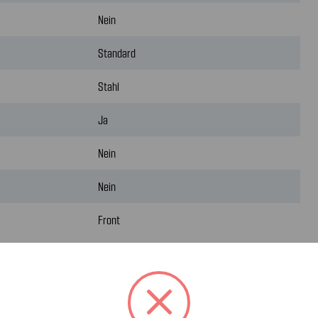
Nein
Standard
Stahl
Ja
Nein
Nein
Front
n Amerika