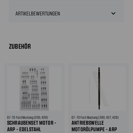
expand_more
ARTIKELBEWERTUNGEN
ZUBEHÖR
67-70 Ford Mustang (390, 428)
67-70 Ford Mustang (390, 427, 428)
SCHRAUBENSET MOTOR -
ANTRIEBSWELLE
ARP - EDELSTAHL
MOTORÖLPUMPE - ARP