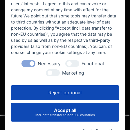
users' interests. I agree to this and can revoke or
BEKANNT AUS
change my consent at any time with effect for the
future.We point out that some tools may transfer data
to third countries without an adequate level of data
protection. By clicking "Accept (incl. data transfer to
non-EU countries)", you agree that the data may be
used by us as well as by the respective third-party
providers (also from non-EU countries). You can, of
course, change your cookie settings at any time.
Necessary
Functional
WE SUPPORT
Marketing
Reject optional
Accept all
VELOCITY AUTOMOTIVE
incl. data transfer to non-EU countries