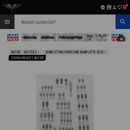
0
language
garage
person
favorite_outline
shopping_cart
Suchen
menu
search
✖
MOTOR - BAUTEILE
KOMPLETTMOTOREN UND KOMPLETTE SETS
navigate_next
navigate_next
SCHRAUBENSET MOTOR