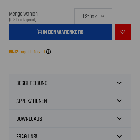
Menge wählen
(0 Stück lagernd)
IN DEN WARENKORB
shopping_cart
favorite_outline
local_shipping
12
Tage Lieferzeit
info
expand_more
BESCHREIBUNG
expand_more
APPLIKATIONEN
expand_more
DOWNLOADS
expand_more
FRAG UNS!