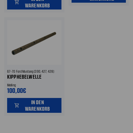
shopping_cart
WARENKORB
67-70 Ford Mustang (390, 427, 428)
KIPPHEBELWELLE
Melling
100,00€
IN DEN
shopping_cart
WARENKORB