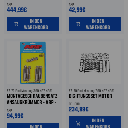
ARP
ARP
444,99€
42,99€
IN DEN
IN DEN
shopping_cart
shopping_cart
WARENKORB
WARENKORB
67-70 Ford Mustang (390, 427, 428)
67-70 Ford Mustang (390, 427, 428)
MONTAGESCHRAUBENSATZ
DICHTUNGSSET MOTOR
ANSAUGKRÜMMER - ARP -
FEL-PRO
EDELSTAHL - POLIERT
234,99€
ARP
94,99€
IN DEN
shopping_cart
WARENKORB
IN DEN