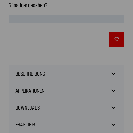
Günstiger gesehen?
favorite_outline
expand_more
BESCHREIBUNG
expand_more
APPLIKATIONEN
expand_more
DOWNLOADS
expand_more
FRAG UNS!