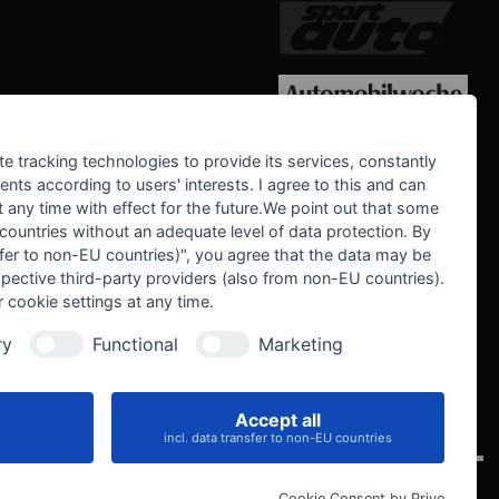
WE SUPPORT
te tracking technologies to provide its services, constantly
ts according to users' interests. I agree to this and can
any time with effect for the future.We point out that some
 countries without an adequate level of data protection. By
nsfer to non-EU countries)", you agree that the data may be
spective third-party providers (also from non-EU countries).
 cookie settings at any time.
ry
Functional
Marketing
Accept all
IVE
incl. data transfer to non-EU countries
Cookie Consent by Prive