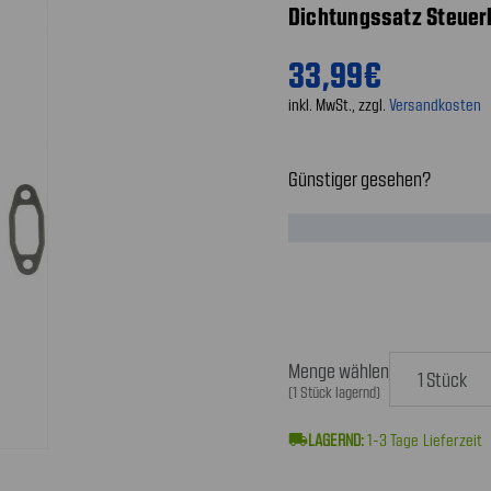
Dichtungssatz Steue
33,99€
inkl. MwSt., zzgl.
Versandkosten
Günstiger gesehen?
Menge wählen
(1 Stück lagernd)
local_shipping
1-3
Tage Lieferzeit