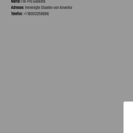
Name:
Fel-Pro Gaskets
Adresse:
Vereinigte Staaten von Amerika
Telefon:
+1 18003258886