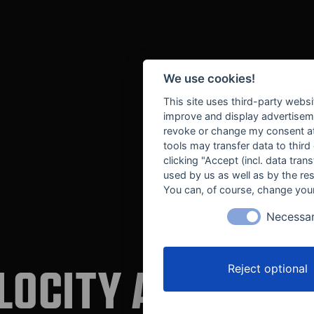
We use cookies!
This site uses third-party websi
improve and display advertisemen
revoke or change my consent at 
tools may transfer data to third
clicking "Accept (incl. data tra
used by us as well as by the re
You can, of course, change your
Necessa
LOCITY AUTOMOT
Reject optional