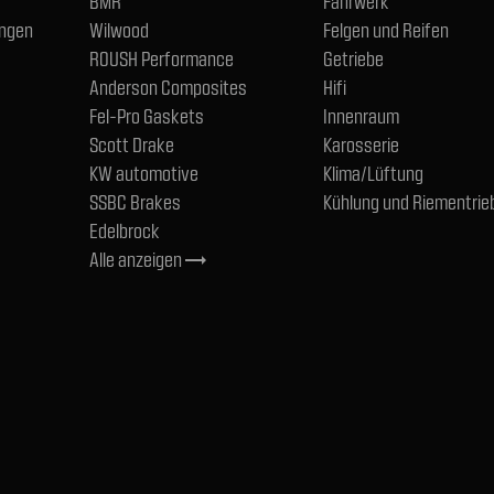
BMR
Fahrwerk
ngen
Wilwood
Felgen und Reifen
ROUSH Performance
Getriebe
Anderson Composites
Hifi
Fel-Pro Gaskets
Innenraum
Scott Drake
Karosserie
KW automotive
Klima/Lüftung
SSBC Brakes
Kühlung und Riementrie
Edelbrock
Alle anzeigen
trending_flat