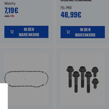
Velocity
7,19€
FEL-PRO
48,99€
7,98€
-10%
IN DEN
IN DEN
shopping_cart
shopping_cart
WARENKORB
WARENKORB