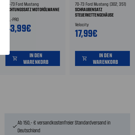
70-73 Ford Mustang
70-73 Ford Mustang (302, 351)
DICHTUNGSSATZ MOTORÖLWANNE
SCHRAUBENSATZ
STEUERKETTENGEHÄUSE
FEL-PRO
Velocity
43,99€
17,99€
IN DEN
IN DEN
shopping_cart
shopping_cart
WARENKORB
WARENKORB
Ab 150,- € versandkostenfreier Standardversand in
check
Deutschland