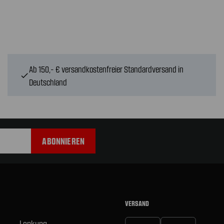
Ab 150,- € versandkostenfreier Standardversand in
check
Deutschland
VERSAND
Lenkung