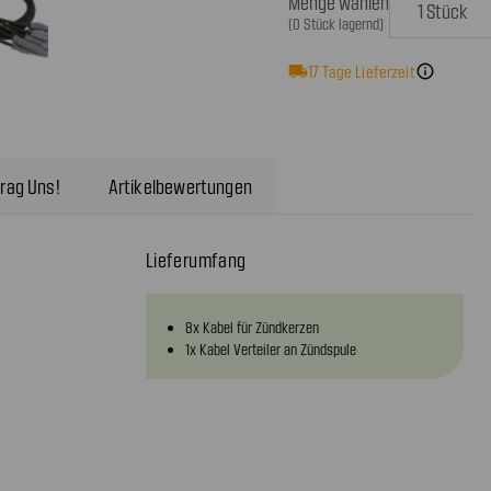
Menge wählen
(0 Stück lagernd)
local_shipping
17
Tage Lieferzeit
info
rag Uns!
Artikelbewertungen
Lieferumfang
8x Kabel für Zündkerzen
1x Kabel Verteiler an Zündspule