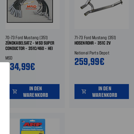
70-73 Ford Mustang (351)
71-73 Ford Mustang (351)
ZÜNDKABELSATZ - MSD SUPER
HOSENROHR - 351C 2V
CONDUCTOR - 351C/460 - HEI
National Parts Depot
STECKERTYP
MSD
259,99€
334,99€
IN DEN
IN DEN
shopping_cart
shopping_cart
WARENKORB
WARENKORB