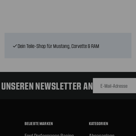
Dein Teile-Shop für Mustang, Corvette & RAM
check
E-Mail-
Adresse
R UNSEREN NEWSLETTER AN
BELIEBTE MARKEN
KATEGORIEN
Ford Performance Racing
Abgasanlage