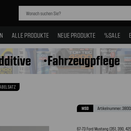
Schlagwort
suchen:
EN
ALLE PRODUKTE
NEUE PRODUKTE
%SALE
ABELSATZ
MSD
Artikelnummer.:
3800
67-73 Ford Mustang (351, 390, 42