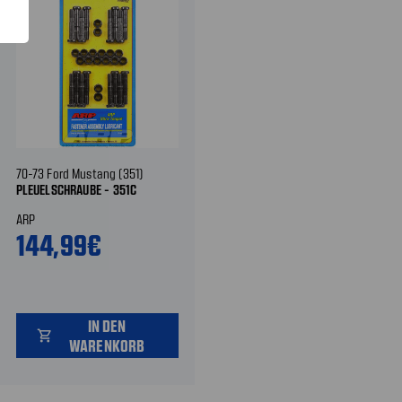
70-73 Ford Mustang (351)
PLEUELSCHRAUBE - 351C
ARP
144,99€
IN DEN
shopping_cart
WARENKORB