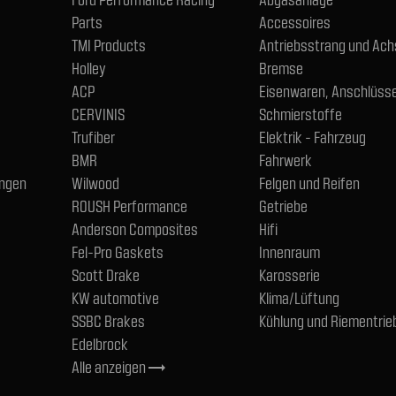
Parts
Accessoires
TMI Products
Antriebsstrang und Ac
Holley
Bremse
ACP
Eisenwaren, Anschlüsse
CERVINIS
Schmierstoffe
Trufiber
Elektrik - Fahrzeug
BMR
Fahrwerk
ngen
Wilwood
Felgen und Reifen
ROUSH Performance
Getriebe
Anderson Composites
Hifi
Fel-Pro Gaskets
Innenraum
Scott Drake
Karosserie
KW automotive
Klima/Lüftung
SSBC Brakes
Kühlung und Riementrie
Edelbrock
Alle anzeigen
trending_flat