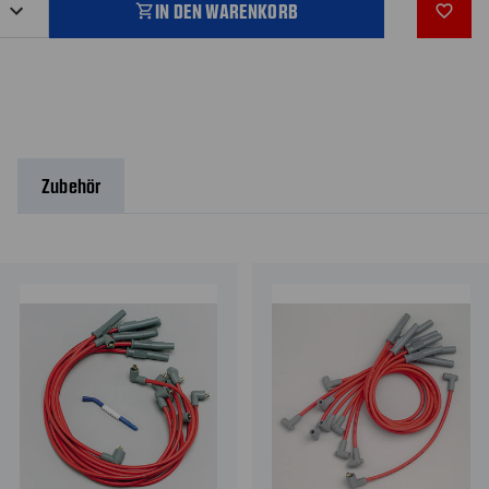
IN DEN WARENKORB
shopping_cart
favorite_outline
Zubehör