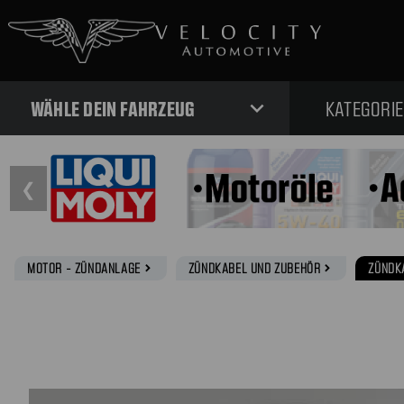
expand_more
WÄHLE DEIN FAHRZEUG
KATEGORI
❮
MOTOR - ZÜNDANLAGE
ZÜNDKABEL UND ZUBEHÖR
ZÜNDK
navigate_next
navigate_next