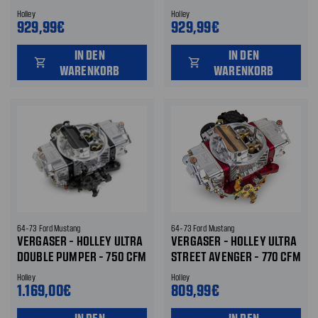
CFM - ELEKTRISCHER
CFM - ELEKTRISCHER
Holley
Holley
CHOKE - POLIERT
CHOKE - POLIERT
929,99€
929,99€
IN DEN
IN DEN
shopping_cart
shopping_cart
WARENKORB
WARENKORB
64-73 Ford Mustang
64-73 Ford Mustang
VERGASER - HOLLEY ULTRA
VERGASER - HOLLEY ULTRA
DOUBLE PUMPER - 750 CFM
STREET AVENGER - 770 CFM
- ALUMINIUM -
- ALUMINIUM -
Holley
Holley
ELEKTRISCHER CHOKE -
ELEKTRISCHER CHOKE -
1.169,00€
809,99€
POLIERT/SCHWARZ
POLIERT/ROT
IN DEN
IN DEN