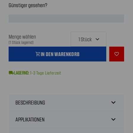
Günstiger gesehen?
Menge wählen
(1 Stück lagernd)
IN DEN WARENKORB
shopping_cart
favorite_outline
local_shipping
1-3
Tage Lieferzeit
expand_more
BESCHREIBUNG
expand_more
APPLIKATIONEN