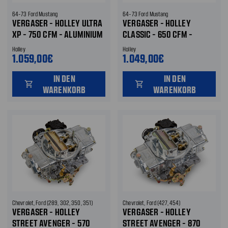
64-73 Ford Mustang
64-73 Ford Mustang
VERGASER - HOLLEY ULTRA
VERGASER - HOLLEY
XP - 750 CFM - ALUMINIUM
CLASSIC - 650 CFM -
- MANUELLER CHOKE -
ELEKTRISCHER CHOKE -
Holley
Holley
SCHWARZ
UNBEHANDELT
1.059,00€
1.049,00€
IN DEN
IN DEN
shopping_cart
shopping_cart
WARENKORB
WARENKORB
Chevrolet, Ford (289, 302, 350, 351)
Chevrolet, Ford (427, 454)
VERGASER - HOLLEY
VERGASER - HOLLEY
STREET AVENGER - 570
STREET AVENGER - 870