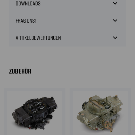
expand_more
DOWNLOADS
expand_more
FRAG UNS!
expand_more
ARTIKELBEWERTUNGEN
ZUBEHÖR