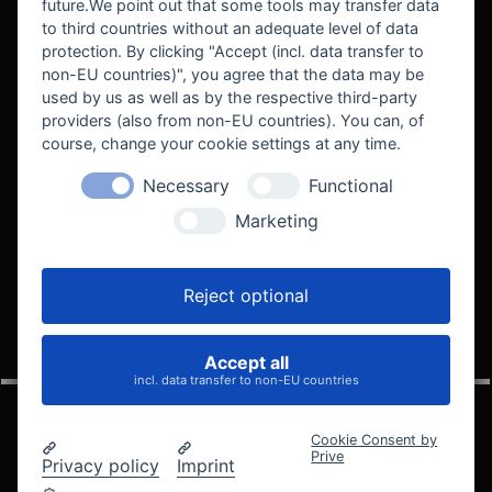
future.We point out that some tools may transfer data
to third countries without an adequate level of data
protection. By clicking "Accept (incl. data transfer to
non-EU countries)", you agree that the data may be
used by us as well as by the respective third-party
providers (also from non-EU countries). You can, of
course, change your cookie settings at any time.
Necessary
Functional
WE SUPPORT
Marketing
Reject optional
Accept all
VELOCITY AUTOMOTIVE
incl. data transfer to non-EU countries
Cookie Consent by
Prive
Privacy policy
Imprint
© 2005 - 2026 Velocity Automotive