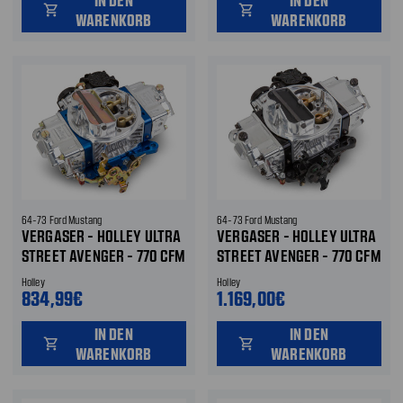
shopping_cart
shopping_cart
WARENKORB
WARENKORB
64-73 Ford Mustang
64-73 Ford Mustang
VERGASER - HOLLEY ULTRA
VERGASER - HOLLEY ULTRA
STREET AVENGER - 770 CFM
STREET AVENGER - 770 CFM
- ALUMINIUM -
- ALUMINIUM -
Holley
Holley
ELEKTRISCHER CHOKE -
ELEKTRISCHER CHOKE -
834,99€
1.169,00€
POLIERT/BLAU
POLIERT/SCHWARZ
IN DEN
IN DEN
shopping_cart
shopping_cart
WARENKORB
WARENKORB