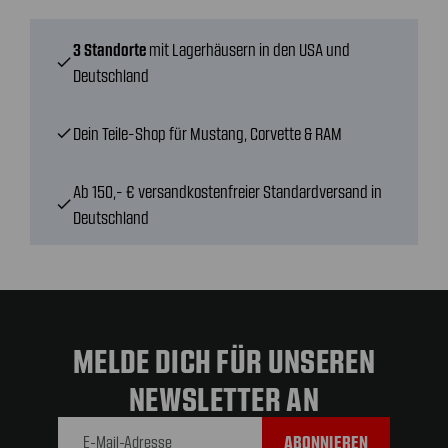
3 Standorte
mit Lagerhäusern in den USA und
check
Deutschland
Dein Teile-Shop für Mustang, Corvette & RAM
check
Ab 150,- € versandkostenfreier Standardversand in
check
Deutschland
MELDE DICH FÜR UNSEREN
NEWSLETTER AN
E-Mail-
Adresse