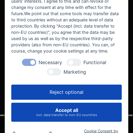
users' interests. I agree to this and can revoke or
BEKANNT AUS
change my consent at any time with effect for the
future.We point out that some tools may transfer data
to third countries without an adequate level of data
protection. By clicking "Accept (incl. data transfer to
non-EU countries)", you agree that the data may be
used by us as well as by the respective third-party
providers (also from non-EU countries). You can, of
course, change your cookie settings at any time.
Necessary
Functional
WE SUPPORT
Marketing
Reject optional
Accept all
VELOCITY AUTOMOTIVE
incl. data transfer to non-EU countries
Cookie Consent by