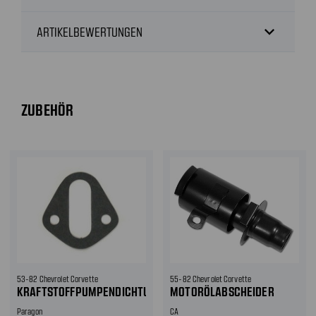
expand_more
ARTIKELBEWERTUNGEN
ZUBEHÖR
53-82 Chevrolet Corvette
55-82 Chevrolet Corvette
KRAFTSTOFFPUMPENDICHTUNG
MOTORÖLABSCHEIDER
Paragon
CA