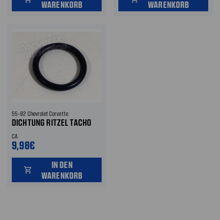
WARENKORB
WARENKORB
55-82 Chevrolet Corvette
DICHTUNG RITZEL TACHO
CA
9,98€
IN DEN
shopping_cart
WARENKORB