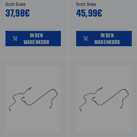
Scott Drake
Scott Drake
37,98€
45,99€
IN DEN
IN DEN
shopping_cart
shopping_cart
WARENKORB
WARENKORB