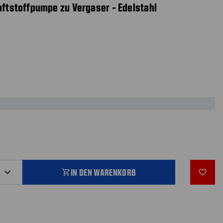
raftstoffpumpe zu Vergaser - Edelstahl
IN DEN WARENKORB
shopping_cart
favorite_outline