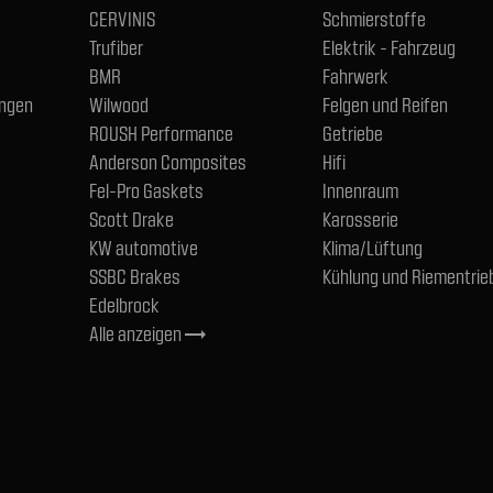
CERVINIS
Schmierstoffe
Trufiber
Elektrik - Fahrzeug
BMR
Fahrwerk
ngen
Wilwood
Felgen und Reifen
ROUSH Performance
Getriebe
Anderson Composites
Hifi
Fel-Pro Gaskets
Innenraum
Scott Drake
Karosserie
KW automotive
Klima/Lüftung
SSBC Brakes
Kühlung und Riementrie
Edelbrock
Alle anzeigen
trending_flat