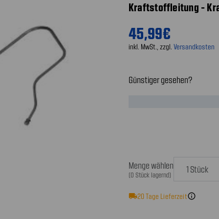
Kraftstoffleitung - K
45,99€
inkl. MwSt., zzgl.
Versandkosten
Günstiger gesehen?
Menge wählen
(0 Stück lagernd)
local_shipping
20
Tage Lieferzeit
info