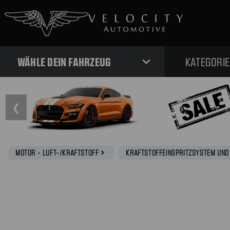
expand_more
WÄHLE DEIN FAHRZEUG
KATEGORI
❮
MOTOR - LUFT-/KRAFTSTOFF
KRAFTSTOFFEINSPRITZSYSTEM UND
navigate_next