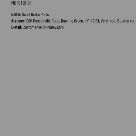
Hersteller
Name:
Scott Drake Parts
Adresse:
1801 Russellville Road, Bowling Green, KY, 42101, Vereinigte Staaten vo
E-Mail:
CustomerHelp@holley.com