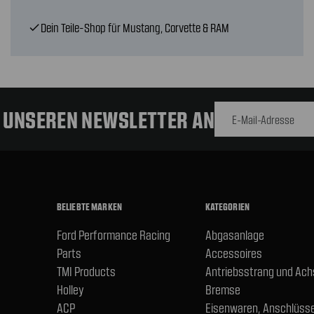
Dein Teile-Shop für Mustang, Corvette & RAM
check
E-Mail-
Adresse
R UNSEREN NEWSLETTER AN
BELIEBTE MARKEN
KATEGORIEN
Ford Performance Racing
Abgasanlage
Parts
Accessoires
TMI Products
Antriebsstrang und Ac
Holley
Bremse
ACP
Eisenwaren, Anschlüsse