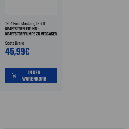
1964 Ford Mustang (260)
KRAFTSTOFFLEITUNG -
KRAFTSTOFFPUMPE ZU VERGASER
- EDELSTAHL
Scott Drake
45,99€
IN DEN
shopping_cart
WARENKORB