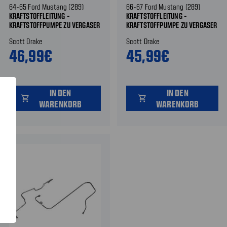
64-65 Ford Mustang (289)
66-67 Ford Mustang (289)
KRAFTSTOFFLEITUNG -
KRAFTSTOFFLEITUNG -
KRAFTSTOFFPUMPE ZU VERGASER
KRAFTSTOFFPUMPE ZU VERGASER
- MIT HOLLEY VERGASER -
- MIT HOLLEY 715 VERGASER -
Scott Drake
Scott Drake
EDELSTAHL
EDELSTAHL
46,99€
45,99€
IN DEN
IN DEN
shopping_cart
shopping_cart
WARENKORB
WARENKORB