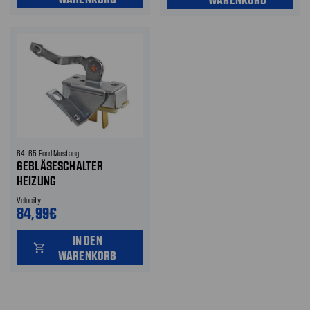
64-65 Ford Mustang
GEBLÄSESCHALTER
HEIZUNG
Velocity
84,99€
IN DEN
shopping_cart
WARENKORB