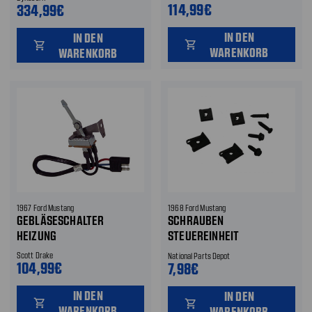
114,99€
334,99€
IN DEN
IN DEN
shopping_cart
shopping_cart
WARENKORB
WARENKORB
1967 Ford Mustang
1968 Ford Mustang
GEBLÄSESCHALTER
SCHRAUBEN
HEIZUNG
STEUEREINHEIT
HEIZUNG/KLIMAANLAGE
Scott Drake
National Parts Depot
104,99€
7,98€
IN DEN
IN DEN
shopping_cart
shopping_cart
WARENKORB
WARENKORB