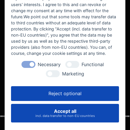
users' interests. I agree to this and can revoke or
BEKANNT AUS
change my consent at any time with effect for the
future.We point out that some tools may transfer data
to third countries without an adequate level of data
protection. By clicking "Accept (incl. data transfer to
non-EU countries)", you agree that the data may be
used by us as well as by the respective third-party
providers (also from non-EU countries). You can, of
course, change your cookie settings at any time.
Necessary
Functional
WE SUPPORT
Marketing
Reject optional
Accept all
VELOCITY AUTOMOTIVE
incl. data transfer to non-EU countries