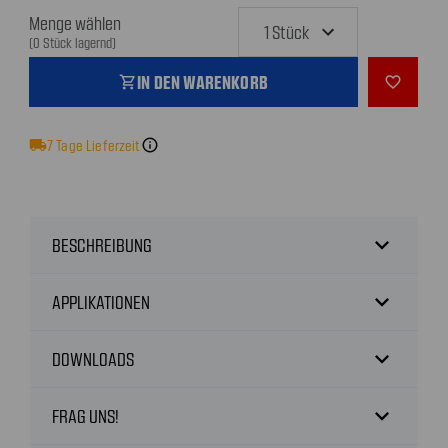
Menge wählen
(0 Stück lagernd)
IN DEN WARENKORB
shopping_cart
favorite_outline
local_shipping
7
Tage Lieferzeit
info
expand_more
BESCHREIBUNG
expand_more
APPLIKATIONEN
expand_more
DOWNLOADS
expand_more
FRAG UNS!