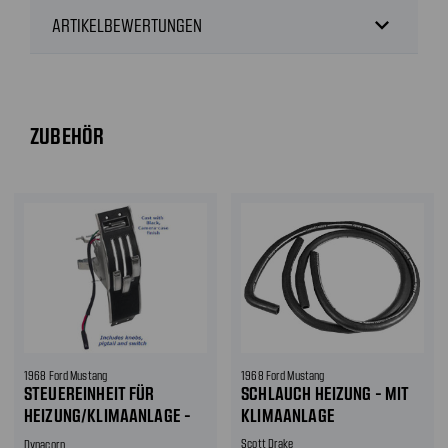
expand_more
ARTIKELBEWERTUNGEN
ZUBEHÖR
1968 Ford Mustang
1968 Ford Mustang
STEUEREINHEIT FÜR
SCHLAUCH HEIZUNG - MIT
HEIZUNG/KLIMAANLAGE -
KLIMAANLAGE
OHNE KLIMAANLAGE
Scott Drake
Dynacorn