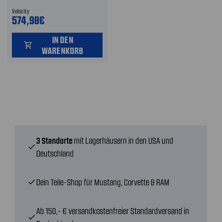
SCHWARZ - MIT KLIMA
Velocity
574,98€
IN DEN
shopping_cart
WARENKORB
3 Standorte
mit Lagerhäusern in den USA und
check
Deutschland
Dein Teile-Shop für Mustang, Corvette & RAM
check
Ab 150,- € versandkostenfreier Standardversand in
check