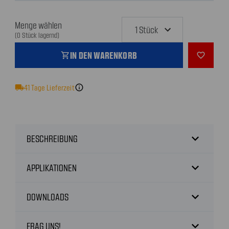
Menge wählen
(0 Stück lagernd)
IN DEN WARENKORB
shopping_cart
favorite_outline
local_shipping
41
Tage Lieferzeit
info
expand_more
BESCHREIBUNG
expand_more
APPLIKATIONEN
expand_more
DOWNLOADS
expand_more
FRAG UNS!