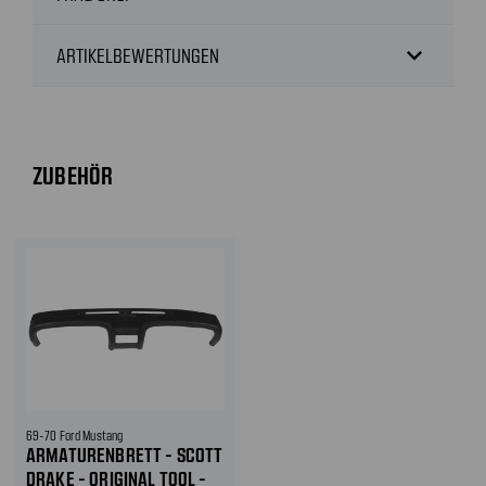
expand_more
ARTIKELBEWERTUNGEN
ZUBEHÖR
69-70 Ford Mustang
ARMATURENBRETT - SCOTT
DRAKE - ORIGINAL TOOL -