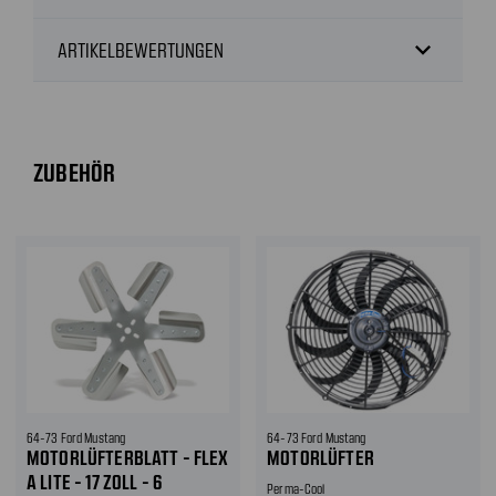
expand_more
ARTIKELBEWERTUNGEN
ZUBEHÖR
64-73 Ford Mustang
64-73 Ford Mustang
MOTORLÜFTERBLATT - FLEX
MOTORLÜFTER
A LITE - 17 ZOLL - 6
Perma-Cool