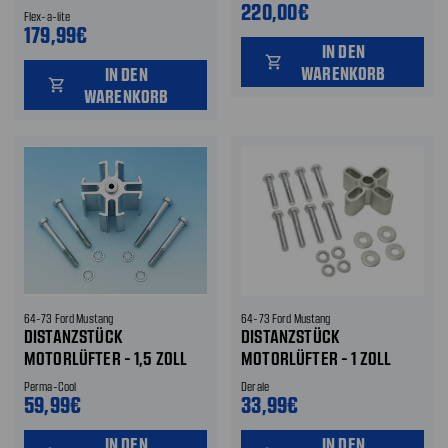
BLÄTTER - EDELSTAHL
220,00€
Flex-a-lite
179,99€
IN DEN
shopping_cart
WARENKORB
IN DEN
shopping_cart
WARENKORB
64-73 Ford Mustang
64-73 Ford Mustang
DISTANZSTÜCK
DISTANZSTÜCK
MOTORLÜFTER - 1,5 ZOLL
MOTORLÜFTER - 1 ZOLL
Perma-Cool
Derale
59,99€
33,99€
IN DEN
IN DEN