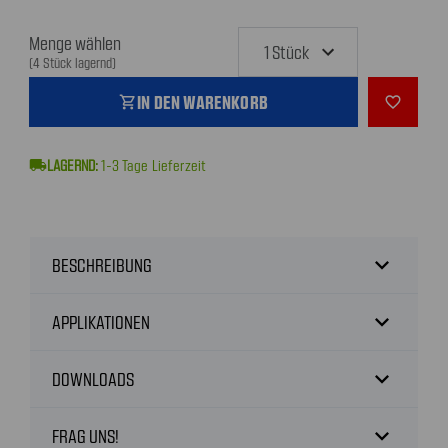
Menge wählen
(4 Stück lagernd)
IN DEN WARENKORB
shopping_cart
favorite_outline
local_shipping
1-3
Tage Lieferzeit
expand_more
BESCHREIBUNG
expand_more
APPLIKATIONEN
expand_more
DOWNLOADS
expand_more
FRAG UNS!