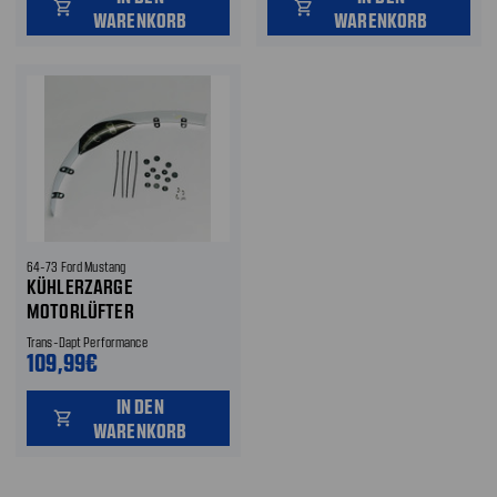
shopping_cart
shopping_cart
WARENKORB
WARENKORB
64-73 Ford Mustang
KÜHLERZARGE
MOTORLÜFTER
Trans-Dapt Performance
109,99€
IN DEN
shopping_cart
WARENKORB