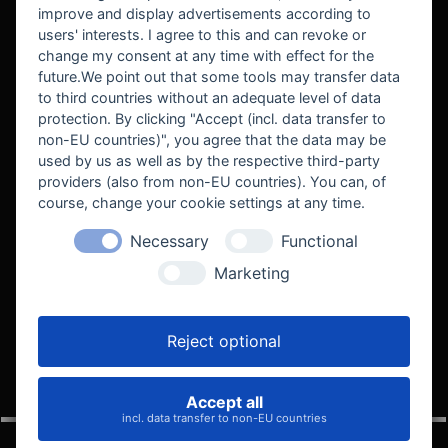
improve and display advertisements according to
users' interests. I agree to this and can revoke or
BEKANNT AUS
change my consent at any time with effect for the
future.We point out that some tools may transfer data
to third countries without an adequate level of data
protection. By clicking "Accept (incl. data transfer to
non-EU countries)", you agree that the data may be
used by us as well as by the respective third-party
providers (also from non-EU countries). You can, of
course, change your cookie settings at any time.
Necessary
Functional
WE SUPPORT
Marketing
Reject optional
Accept all
VELOCITY AUTOMOTIVE
incl. data transfer to non-EU countries