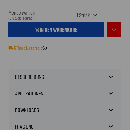
Menge wählen
(0 Stück lagernd)
IN DEN WARENKORB
shopping_cart
favorite_outline
local_shipping
17
Tage Lieferzeit
info
expand_more
BESCHREIBUNG
expand_more
APPLIKATIONEN
expand_more
DOWNLOADS
expand_more
FRAG UNS!