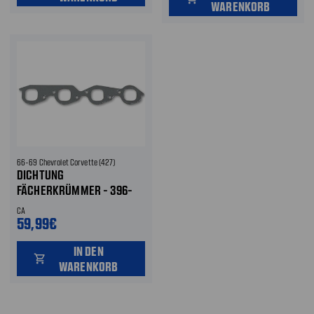
WARENKORB
66-69 Chevrolet Corvette (427)
DICHTUNG
FÄCHERKRÜMMER - 396-
502 - HOOKER
CA
59,99€
IN DEN
shopping_cart
WARENKORB