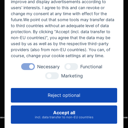
improve and display advertisements according to
users' interests. I agree to this and can revoke or
BEKANNT AUS
change my consent at any time with effect for the
future.We point out that some tools may transfer data
to third countries without an adequate level of data
protection. By clicking "Accept (incl. data transfer to
non-EU countries)", you agree that the data may be
used by us as well as by the respective third-party
providers (also from non-EU countries). You can, of
course, change your cookie settings at any time.
Necessary
Functional
WE SUPPORT
Marketing
Reject optional
Accept all
VELOCITY AUTOMOTIVE
incl. data transfer to non-EU countries