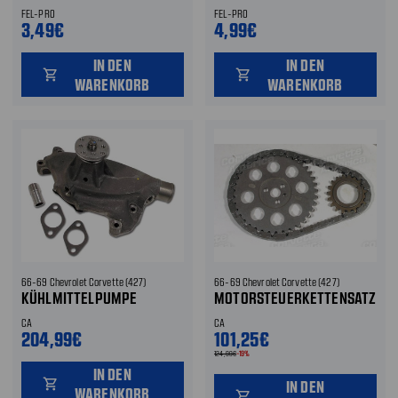
FEL-PRO
FEL-PRO
3,49€
4,99€
IN DEN
IN DEN
shopping_cart
shopping_cart
WARENKORB
WARENKORB
66-69 Chevrolet Corvette (427)
66-69 Chevrolet Corvette (427)
KÜHLMITTELPUMPE
MOTORSTEUERKETTENSATZ
CA
CA
204,99€
101,25€
124,99€
-19%
IN DEN
shopping_cart
IN DEN
WARENKORB
shopping_cart