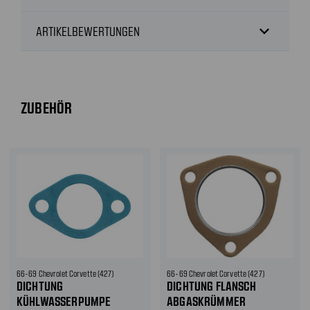
expand_more
ARTIKELBEWERTUNGEN
ZUBEHÖR
66-69 Chevrolet Corvette (427)
66-69 Chevrolet Corvette (427)
DICHTUNG
DICHTUNG FLANSCH
KÜHLWASSERPUMPE
ABGASKRÜMMER